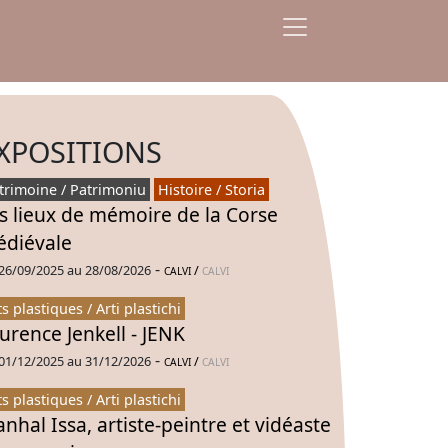
XPOSITIONS
trimoine / Patrimoniu
Histoire / Storia
s lieux de mémoire de la Corse
diévale
-
26/09/2025 au 28/08/2026
/
CALVI
CALVI
ts plastiques / Arti plastichi
urence Jenkell - JENK
-
01/12/2025 au 31/12/2026
/
CALVI
CALVI
ts plastiques / Arti plastichi
nhal Issa, artiste-peintre et vidéaste