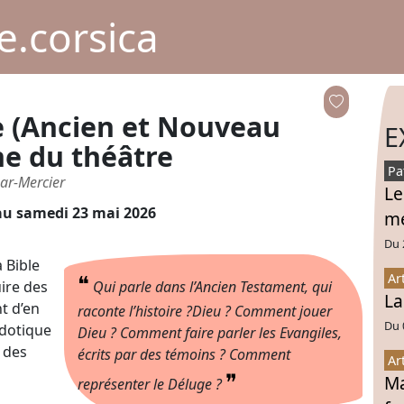
.corsica
e (Ancien et Nouveau
E
ne du théâtre
Pa
ar-Mercier
Le
u samedi 23 mai 2026
mé
Du 
a Bible
❝
Ar
ire des
Qui parle dans l’Ancien Testament, qui
La
t d’en
raconte l’histoire ?Dieu ? Comment jouer
Du 
cdotique
Dieu ? Comment faire parler les Evangiles,
 des
écrits par des témoins ? Comment
Ar
❞
Ma
représenter le Déluge ?