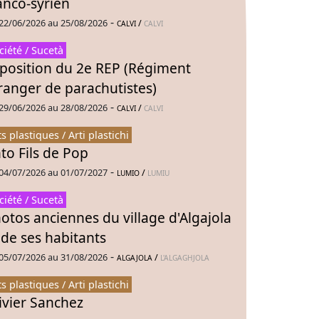
anco-syrien
-
22/06/2026 au 25/08/2026
/
CALVI
CALVI
ciété / Sucetà
position du 2e REP (Régiment
ranger de parachutistes)
-
29/06/2026 au 28/08/2026
/
CALVI
CALVI
ts plastiques / Arti plastichi
to Fils de Pop
-
04/07/2026 au 01/07/2027
/
LUMIO
LUMIU
ciété / Sucetà
otos anciennes du village d'Algajola
 de ses habitants
-
05/07/2026 au 31/08/2026
/
ALGAJOLA
L'ALGAGHJOLA
ts plastiques / Arti plastichi
ivier Sanchez