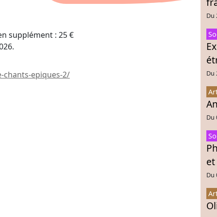
fr
Du 
en supplément : 25 €
So
Ex
2026.
ét
Du 
-chants-epiques-2/
Ar
An
Du 
So
Ph
et
Du 
Ar
Ol