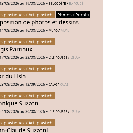
-
13/08/2026 au 19/08/2026
/
BELGODÈRE
BARGUDÈ
ts plastiques / Arti plastichi
Photos / Ritratti
position de photos et dessins
-
14/08/2026 au 16/08/2026
/
MURO
MURU
ts plastiques / Arti plastichi
gis Parriaux
-
17/08/2026 au 23/08/2026
/
L’ÎLE-ROUSSE
LISULA
ts plastiques / Arti plastichi
or du Lisia
-
23/08/2026 au 12/09/2026
/
CALVI
CALVI
ts plastiques / Arti plastichi
nique Suzzoni
-
24/08/2026 au 30/08/2026
/
L’ÎLE-ROUSSE
LISULA
ts plastiques / Arti plastichi
an-Claude Suzzoni