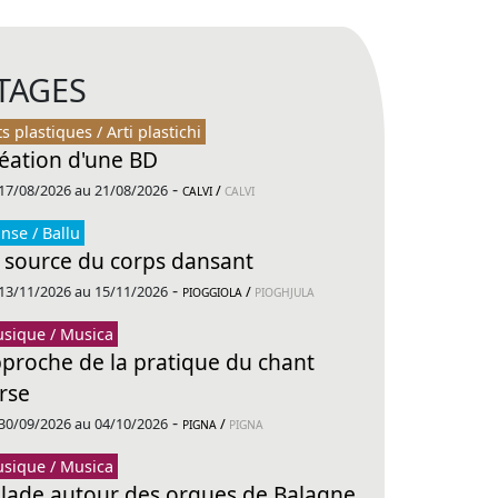
TAGES
ts plastiques / Arti plastichi
éation d'une BD
-
17/08/2026 au 21/08/2026
/
CALVI
CALVI
nse / Ballu
 source du corps dansant
-
13/11/2026 au 15/11/2026
/
PIOGGIOLA
PIOGHJULA
sique / Musica
proche de la pratique du chant
rse
-
30/09/2026 au 04/10/2026
/
PIGNA
PIGNA
sique / Musica
lade autour des orgues de Balagne