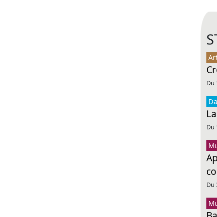
S
Ar
Cr
Du 
Da
La
Du 
Mu
Ap
co
Du 
Mu
Ba