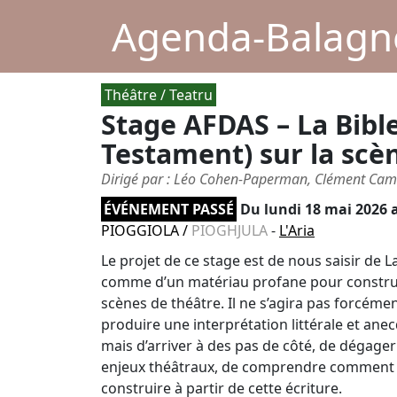
Agenda-Balagne
Théâtre / Teatru
Stage AFDAS – La Bibl
Testament) sur la scè
Dirigé par : Léo Cohen-Paperman, Clément Cam
ÉVÉNEMENT PASSÉ
Du
lundi 18 mai 2026
a
PIOGGIOLA
/
PIOGHJULA
-
L'Aria
Le projet de ce stage est de nous saisir de L
comme d’un matériau profane pour constru
scènes de théâtre. Il ne s’agira pas forcémen
produire une interprétation littérale et ane
mais d’arriver à des pas de côté, de dégager
enjeux théâtraux, de comprendre comment
construire à partir de cette écriture.