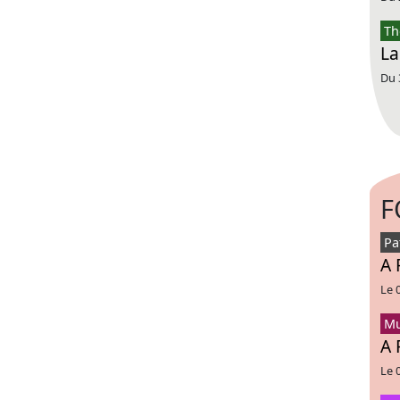
Th
La
Du 
F
Pa
A 
Le 
Mu
A 
Le 