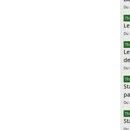
Du 
Th
Le
Du 
Th
Le
de
Du 
Th
St
pa
Du 
Th
St
Du 