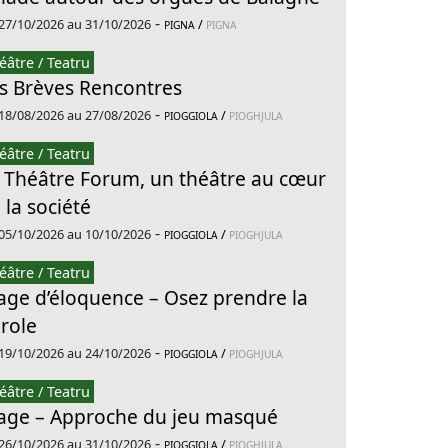
-
27/10/2026 au 31/10/2026
/
PIGNA
PIGNA
éâtre / Teatru
s Brèves Rencontres
-
18/08/2026 au 27/08/2026
/
PIOGGIOLA
PIOGHJULA
éâtre / Teatru
 Théâtre Forum, un théâtre au cœur
 la société
-
05/10/2026 au 10/10/2026
/
PIOGGIOLA
PIOGHJULA
éâtre / Teatru
age d’éloquence – Osez prendre la
role
-
19/10/2026 au 24/10/2026
/
PIOGGIOLA
PIOGHJULA
éâtre / Teatru
age – Approche du jeu masqué
-
26/10/2026 au 31/10/2026
/
PIOGGIOLA
PIOGHJULA