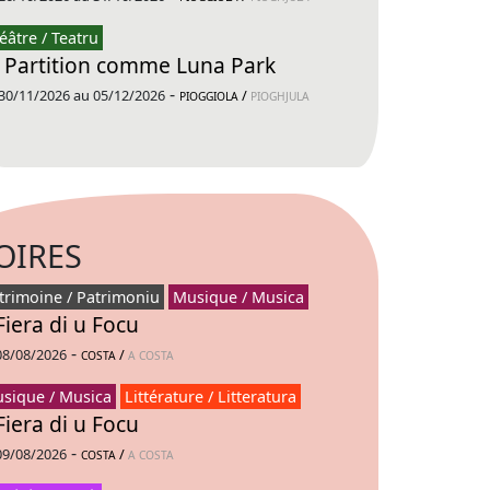
éâtre / Teatru
 Partition comme Luna Park
-
30/11/2026 au 05/12/2026
/
PIOGGIOLA
PIOGHJULA
OIRES
trimoine / Patrimoniu
Musique / Musica
Fiera di u Focu
-
08/08/2026
/
COSTA
A COSTA
sique / Musica
Littérature / Litteratura
Fiera di u Focu
-
09/08/2026
/
COSTA
A COSTA