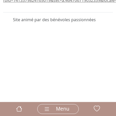
fbid=1413379824165019&set=a.464706719032339&locale=
Site animé par des bénévoles passionnées
Menu