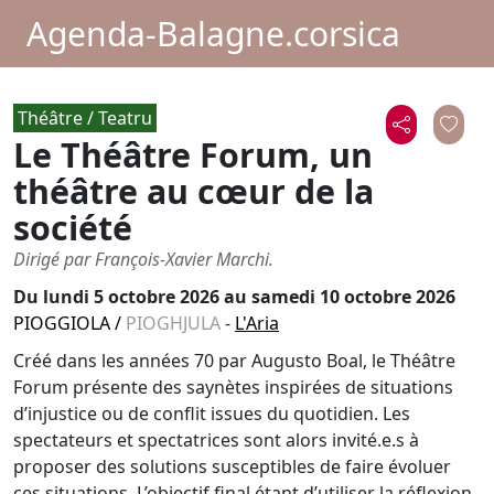
Agenda-Balagne.corsica
Théâtre / Teatru
Le Théâtre Forum, un
théâtre au cœur de la
société
Dirigé par François-Xavier Marchi.
Du
lundi 5 octobre 2026
au samedi 10 octobre 2026
PIOGGIOLA
/
PIOGHJULA
-
L'Aria
Créé dans les années 70 par Augusto Boal, le Théâtre
Forum présente des saynètes inspirées de situations
d’injustice ou de conflit issues du quotidien. Les
spectateurs et spectatrices sont alors invité.e.s à
proposer des solutions susceptibles de faire évoluer
ces situations. L’objectif final étant d’utiliser la réflexion