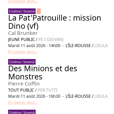
En savoir plus...
Cinéma / Sinemà
La Pat'Patrouille : mission
Dino (vf)
Cal Brunker
JEUNE PUBLIC
/
PÈ I GIOVANI
Mardi 11 août 2026 - 14h00 -
L’ÎLE-ROUSSE
/
LISULA
En savoir plus...
Cinéma / Sinemà
Des Minions et des
Monstres
Pierre Coffin
TOUT PUBLIC
/
PER TUTTI
Mardi 11 août 2026 - 16h30 -
L’ÎLE-ROUSSE
/
LISULA
En savoir plus...
Cinéma / Sinemà