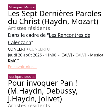
Musique / Musica
Les Sept Dernières Paroles
du Christ (Haydn, Mozart)
Artistes résidents
Dans le cadre de "
Les Rencontres de
Calenzana
"
CONCERT
/
CUNCERTU
Jeudi 20 août 2026 - 11h00 -
CALVI
/
CALVI
-
Musical
RMCC
En savoir plus...
Musique / Musica
Pour invoquer Pan !
(M.Haydn, Debussy,
J.Haydn, Jolivet)
Artistes résidents