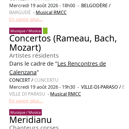
Mercredi 19 août 2026 - 18h00 -
BELGODÈRE
/
BARGUDÈ
-
Musical RMCC
En savoir plus...
Musique / Musica
Concertos (Rameau, Bach,
Mozart)
Artistes résidents
Dans le cadre de "
Les Rencontres de
Calenzana
"
CONCERT
/
CUNCERTU
Mercredi 19 août 2026 - 19h30 -
VILLE-DI-PARASO
/
E
VILLE DI PARASU
-
Musical RMCC
En savoir plus...
Musique / Musica
Meridianu
Chanteurs corses