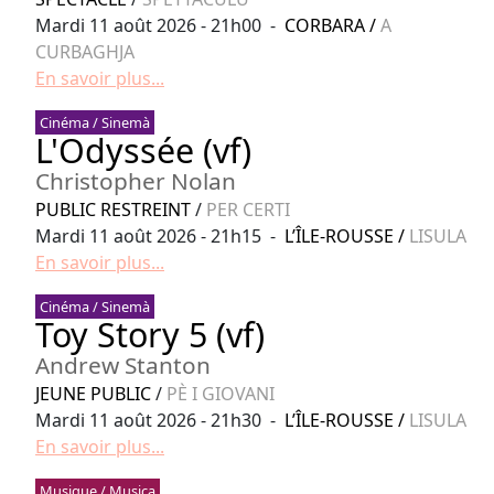
Mardi 11 août 2026 - 21h00 -
CORBARA
/
A
CURBAGHJA
En savoir plus...
Cinéma / Sinemà
L'Odyssée (vf)
Christopher Nolan
PUBLIC RESTREINT
/
PER CERTI
Mardi 11 août 2026 - 21h15 -
L’ÎLE-ROUSSE
/
LISULA
En savoir plus...
Cinéma / Sinemà
Toy Story 5 (vf)
Andrew Stanton
JEUNE PUBLIC
/
PÈ I GIOVANI
Mardi 11 août 2026 - 21h30 -
L’ÎLE-ROUSSE
/
LISULA
En savoir plus...
Musique / Musica