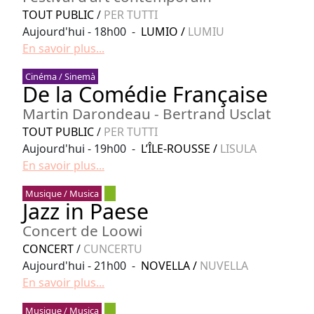
TOUT PUBLIC
/
PER TUTTI
Aujourd'hui - 18h00 -
LUMIO
/
LUMIU
En savoir plus...
Cinéma / Sinemà
De la Comédie Française
Martin Darondeau - Bertrand Usclat
TOUT PUBLIC
/
PER TUTTI
Aujourd'hui - 19h00 -
L’ÎLE-ROUSSE
/
LISULA
En savoir plus...
Musique / Musica
Jazz in Paese
Concert de Loowi
CONCERT
/
CUNCERTU
Aujourd'hui - 21h00 -
NOVELLA
/
NUVELLA
En savoir plus...
Musique / Musica