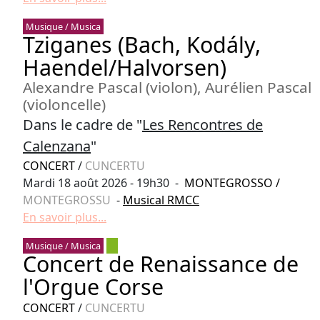
Musique / Musica
Tziganes (Bach, Kodály,
Haendel/Halvorsen)
Alexandre Pascal (violon), Aurélien Pascal
(violoncelle)
Dans le cadre de "
Les Rencontres de
Calenzana
"
CONCERT
/
CUNCERTU
Mardi 18 août 2026 - 19h30 -
MONTEGROSSO
/
MONTEGROSSU
-
Musical RMCC
En savoir plus...
Musique / Musica
Concert de Renaissance de
l'Orgue Corse
CONCERT
/
CUNCERTU