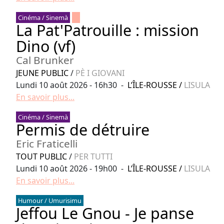
Cinéma / Sinemà
La Pat'Patrouille : mission
Dino (vf)
Cal Brunker
JEUNE PUBLIC
/
PÈ I GIOVANI
Lundi 10 août 2026 - 16h30 -
L’ÎLE-ROUSSE
/
LISULA
En savoir plus...
Cinéma / Sinemà
Permis de détruire
Eric Fraticelli
TOUT PUBLIC
/
PER TUTTI
Lundi 10 août 2026 - 19h00 -
L’ÎLE-ROUSSE
/
LISULA
En savoir plus...
Humour / Umurisimu
Jeffou Le Gnou - Je panse