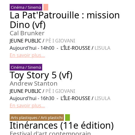
Cinéma / Sinemà
La Pat'Patrouille : mission
Dino (vf)
Cal Brunker
JEUNE PUBLIC
/
PÈ I GIOVANI
Aujourd'hui - 14h00 -
L’ÎLE-ROUSSE
/
LISULA
En savoir plus...
Cinéma / Sinemà
Toy Story 5 (vf)
Andrew Stanton
JEUNE PUBLIC
/
PÈ I GIOVANI
Aujourd'hui - 16h30 -
L’ÎLE-ROUSSE
/
LISULA
En savoir plus...
Arts plastiques / Arti plastichi
Itinérances (11e édition)
Festival d'art contemporain