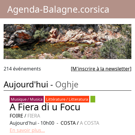
Agenda-Balagne.corsica
214 événements
[M'inscrire à la newsletter]
Aujourd'hui -
Oghje
Musique / Musica
Littérature / Litteratura
A Fiera di u Focu
FOIRE
/
FIERA
Aujourd'hui - 10h00 -
COSTA
/
A COSTA
En savoir plus...