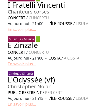
I Fratelli Vincenti
Chanteurs corses
CONCERT
/
CUNCERTU
Aujourd'hui - 21h00 -
L’ÎLE-ROUSSE
/
LISULA
En savoir plus...
Musique / Musica
E Zinzale
CONCERT
/
CUNCERTU
Aujourd'hui - 21h00 -
COSTA
/
A COSTA
En savoir plus...
Cinéma / Sinemà
L'Odyssée (vf)
Christopher Nolan
PUBLIC RESTREINT
/
PER CERTI
Aujourd'hui - 21h15 -
L’ÎLE-ROUSSE
/
LISULA
En savoir plus...