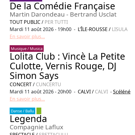
De la Comédie Française
Martin Darondeau - Bertrand Usclat
TOUT PUBLIC
/
PER TUTTI
Mardi 11 août 2026 - 19h00 -
L’ÎLE-ROUSSE
/
LISULA
En savoir plus...
Musique / Musica
Lolita Club : Vincè La Petite
Culotte, Vernis Rouge, DJ
Simon Says
CONCERT
/
CUNCERTU
Mardi 11 août 2026 - 20h00 -
CALVI
/
CALVI
-
Scéléné
En savoir plus...
Danse / Ballu
Legenda
Compagnie Laflux
SPECTACLE
/
SPETTACULU