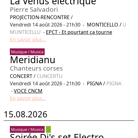
La Vénus électrique
Pierre Salvadori
PROJECTION-RENCONTRE
/
Vendredi 14 août 2026 - 21h30 -
MONTICELLO
/
U
MUNTICELLU
-
EPCT - Et pourtant ça tourne
En savoir plus...
Musique / Musica
Meridianu
Chanteurs corses
CONCERT
/
CUNCERTU
Vendredi 14 août 2026 - 21h30 -
PIGNA
/
PIGNA
-
VOCE CNCM
En savoir plus...
15.08.2026
Musique / Musica
Soirée Dj's set Electro