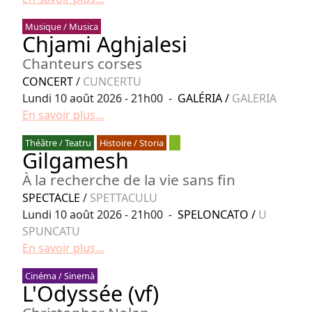
Musique / Musica
Chjami Aghjalesi
Chanteurs corses
CONCERT
/
CUNCERTU
Lundi 10 août 2026 - 21h00 -
GALÉRIA
/
GALERIA
En savoir plus...
Théâtre / Teatru
Histoire / Storia
Gilgamesh
À la recherche de la vie sans fin
SPECTACLE
/
SPETTACULU
Lundi 10 août 2026 - 21h00 -
SPELONCATO
/
U
SPUNCATU
En savoir plus...
Cinéma / Sinemà
L'Odyssée (vf)