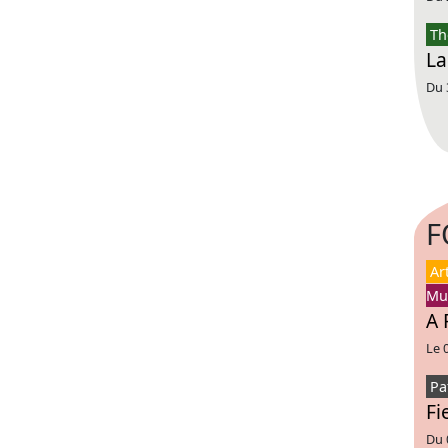
Th
La
Du 
F
Ar
Mu
A 
Le 
Pa
Fi
Du 