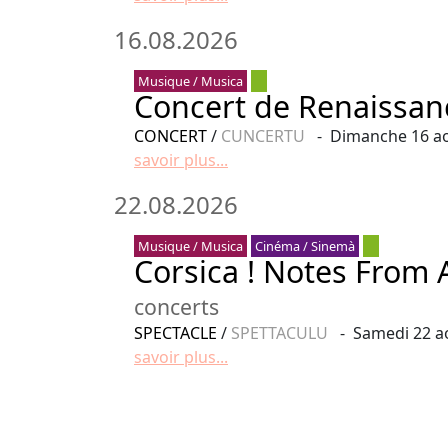
16.08.2026
Musique / Musica
Concert de Renaissan
CONCERT
/
CUNCERTU
- Dimanche 16 ao
savoir plus...
22.08.2026
Musique / Musica
Cinéma / Sinemà
Corsica ! Notes From A
concerts
SPECTACLE
/
SPETTACULU
- Samedi 22 ao
savoir plus...