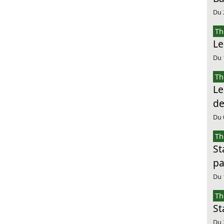
Du 
Th
Le
Du 
Th
Le
de
Du 
Th
St
pa
Du 
Th
St
Du 