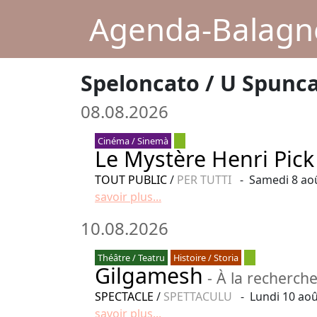
Agenda-Balagne
Speloncato / U Spunc
08.08.2026
Cinéma / Sinemà
Le Mystère Henri Pick
TOUT PUBLIC
/
PER TUTTI
- Samedi 8 aoû
savoir plus...
10.08.2026
Théâtre / Teatru
Histoire / Storia
Gilgamesh
- À la recherche
SPECTACLE
/
SPETTACULU
- Lundi 10 aoû
savoir plus...