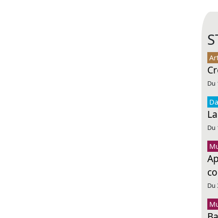
S
Ar
Cr
Du 
Da
La
Du 
Mu
Ap
co
Du 
Mu
Ba