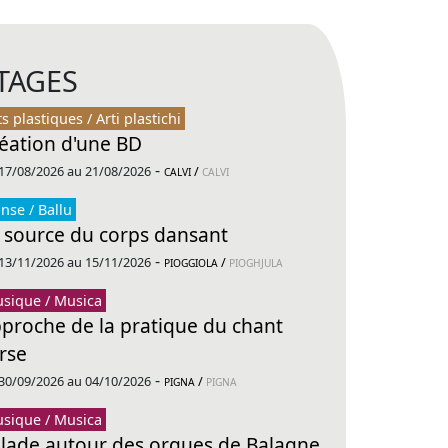
TAGES
ts plastiques / Arti plastichi
éation d'une BD
-
17/08/2026 au 21/08/2026
/
CALVI
CALVI
nse / Ballu
 source du corps dansant
-
13/11/2026 au 15/11/2026
/
PIOGGIOLA
PIOGHJULA
sique / Musica
proche de la pratique du chant
rse
-
30/09/2026 au 04/10/2026
/
PIGNA
PIGNA
sique / Musica
lade autour des orgues de Balagne