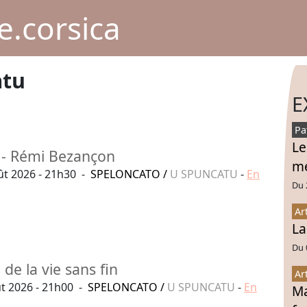
.corsica
atu
E
Pa
Le
- Rémi Bezançon
mé
t 2026 - 21h30 -
SPELONCATO
/
U SPUNCATU
-
En
Du 
Ar
La
Du 
 de la vie sans fin
Ar
t 2026 - 21h00 -
SPELONCATO
/
U SPUNCATU
-
En
Ma