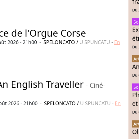
fr
Du 
So
Ex
ce de l'Orgue Corse
ét
ût 2026 - 21h00 -
SPELONCATO
/
U SPUNCATU
-
En
Du 
Ar
An
Du 
n English Traveller
- Ciné-
So
Ph
et
ût 2026 - 21h00 -
SPELONCATO
/
U SPUNCATU
-
En
Du 
Ar
Ol