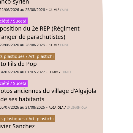
anco-syrien
-
22/06/2026 au 25/08/2026
/
CALVI
CALVI
ciété / Sucetà
position du 2e REP (Régiment
ranger de parachutistes)
-
29/06/2026 au 28/08/2026
/
CALVI
CALVI
ts plastiques / Arti plastichi
to Fils de Pop
-
04/07/2026 au 01/07/2027
/
LUMIO
LUMIU
ciété / Sucetà
otos anciennes du village d'Algajola
 de ses habitants
-
05/07/2026 au 31/08/2026
/
ALGAJOLA
L'ALGAGHJOLA
ts plastiques / Arti plastichi
ivier Sanchez