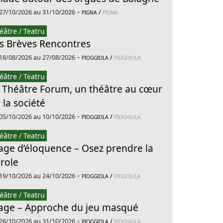
-
27/10/2026 au 31/10/2026
/
PIGNA
PIGNA
éâtre / Teatru
s Brèves Rencontres
-
18/08/2026 au 27/08/2026
/
PIOGGIOLA
PIOGHJULA
éâtre / Teatru
 Théâtre Forum, un théâtre au cœur
 la société
-
05/10/2026 au 10/10/2026
/
PIOGGIOLA
PIOGHJULA
éâtre / Teatru
age d’éloquence – Osez prendre la
role
-
19/10/2026 au 24/10/2026
/
PIOGGIOLA
PIOGHJULA
éâtre / Teatru
age – Approche du jeu masqué
-
26/10/2026 au 31/10/2026
/
PIOGGIOLA
PIOGHJULA