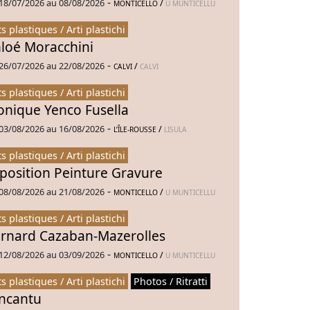
-
18/07/2026 au 08/08/2026
/
MONTICELLO
U MUNTICELLU
ts plastiques / Arti plastichi
loé Moracchini
-
26/07/2026 au 22/08/2026
/
CALVI
CALVI
ts plastiques / Arti plastichi
nique Yenco Fusella
-
03/08/2026 au 16/08/2026
/
L’ÎLE-ROUSSE
LISULA
ts plastiques / Arti plastichi
position Peinture Gravure
-
08/08/2026 au 21/08/2026
/
MONTICELLO
U MUNTICELLU
ts plastiques / Arti plastichi
rnard Cazaban-Mazerolles
-
12/08/2026 au 03/09/2026
/
MONTICELLO
U MUNTICELLU
ts plastiques / Arti plastichi
Photos / Ritratti
Incantu