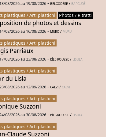
-
13/08/2026 au 19/08/2026
/
BELGODÈRE
BARGUDÈ
ts plastiques / Arti plastichi
Photos / Ritratti
position de photos et dessins
-
14/08/2026 au 16/08/2026
/
MURO
MURU
ts plastiques / Arti plastichi
gis Parriaux
-
17/08/2026 au 23/08/2026
/
L’ÎLE-ROUSSE
LISULA
ts plastiques / Arti plastichi
or du Lisia
-
23/08/2026 au 12/09/2026
/
CALVI
CALVI
ts plastiques / Arti plastichi
nique Suzzoni
-
24/08/2026 au 30/08/2026
/
L’ÎLE-ROUSSE
LISULA
ts plastiques / Arti plastichi
an-Claude Suzzoni