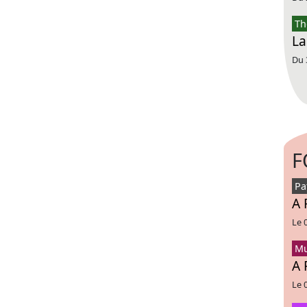
Th
La
Du 
F
Pa
A 
Le 
Mu
A 
Le 