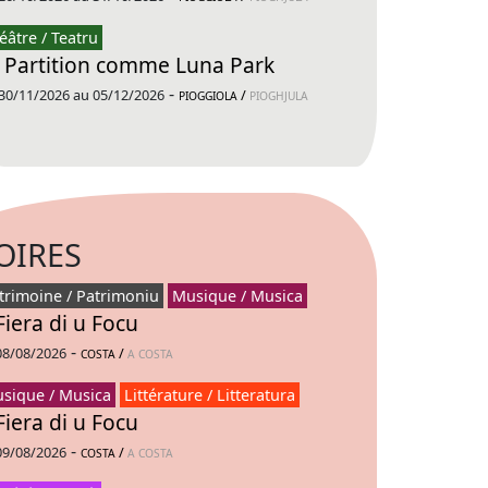
éâtre / Teatru
 Partition comme Luna Park
-
30/11/2026 au 05/12/2026
/
PIOGGIOLA
PIOGHJULA
OIRES
trimoine / Patrimoniu
Musique / Musica
Fiera di u Focu
-
08/08/2026
/
COSTA
A COSTA
sique / Musica
Littérature / Litteratura
Fiera di u Focu
-
09/08/2026
/
COSTA
A COSTA