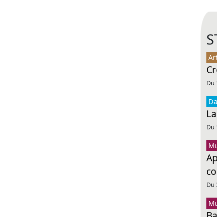
S
Ar
Cr
Du 
Da
La
Du 
Mu
Ap
co
Du 
Mu
Ba