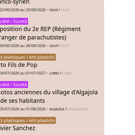
anco-syrien
-
22/06/2026 au 25/08/2026
/
CALVI
CALVI
ciété / Sucetà
position du 2e REP (Régiment
ranger de parachutistes)
-
29/06/2026 au 28/08/2026
/
CALVI
CALVI
ts plastiques / Arti plastichi
to Fils de Pop
-
04/07/2026 au 01/07/2027
/
LUMIO
LUMIU
ciété / Sucetà
otos anciennes du village d'Algajola
 de ses habitants
-
05/07/2026 au 31/08/2026
/
ALGAJOLA
L'ALGAGHJOLA
ts plastiques / Arti plastichi
ivier Sanchez