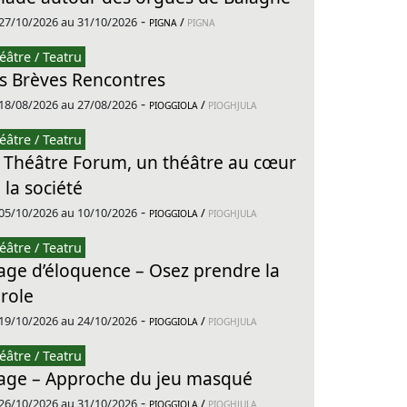
-
27/10/2026 au 31/10/2026
/
PIGNA
PIGNA
éâtre / Teatru
s Brèves Rencontres
-
18/08/2026 au 27/08/2026
/
PIOGGIOLA
PIOGHJULA
éâtre / Teatru
 Théâtre Forum, un théâtre au cœur
 la société
-
05/10/2026 au 10/10/2026
/
PIOGGIOLA
PIOGHJULA
éâtre / Teatru
age d’éloquence – Osez prendre la
role
-
19/10/2026 au 24/10/2026
/
PIOGGIOLA
PIOGHJULA
éâtre / Teatru
age – Approche du jeu masqué
-
26/10/2026 au 31/10/2026
/
PIOGGIOLA
PIOGHJULA