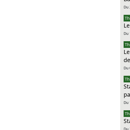
Du 
Th
Le
Du 
Th
Le
de
Du 
Th
St
pa
Du 
Th
St
Du 