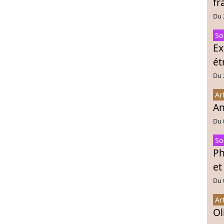
fr
Du 
So
Ex
ét
Du 
Ar
An
Du 
So
Ph
et
Du 
Ar
Ol