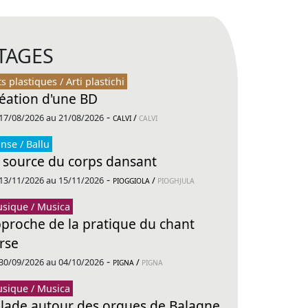
TAGES
ts plastiques / Arti plastichi
éation d'une BD
-
17/08/2026 au 21/08/2026
/
CALVI
CALVI
nse / Ballu
 source du corps dansant
-
13/11/2026 au 15/11/2026
/
PIOGGIOLA
PIOGHJULA
sique / Musica
proche de la pratique du chant
rse
-
30/09/2026 au 04/10/2026
/
PIGNA
PIGNA
sique / Musica
lade autour des orgues de Balagne