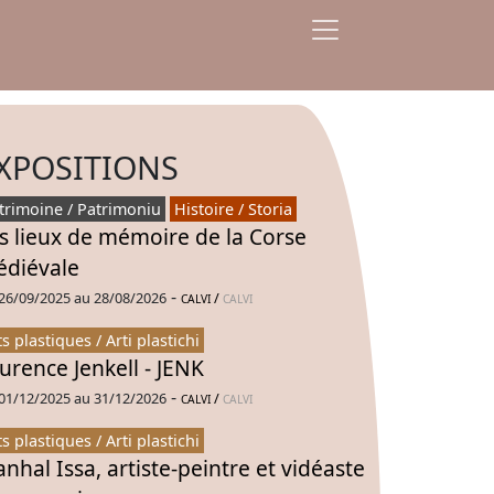
XPOSITIONS
trimoine / Patrimoniu
Histoire / Storia
s lieux de mémoire de la Corse
diévale
-
26/09/2025 au 28/08/2026
/
CALVI
CALVI
ts plastiques / Arti plastichi
urence Jenkell - JENK
-
01/12/2025 au 31/12/2026
/
CALVI
CALVI
ts plastiques / Arti plastichi
nhal Issa, artiste-peintre et vidéaste