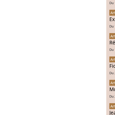
Du 
Ar
Ex
Du 
Ar
Ré
Du 
Ar
Fi
Du 
Ar
Mo
Du 
Ar
Je