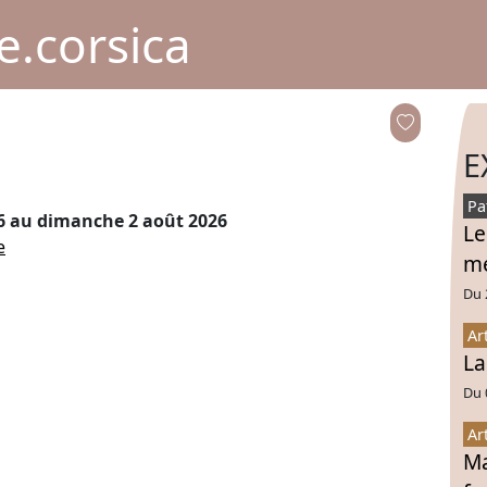
.corsica
E
Pa
6
au dimanche 2 août 2026
Le
e
mé
Du 
Ar
La
Du 
Ar
Ma