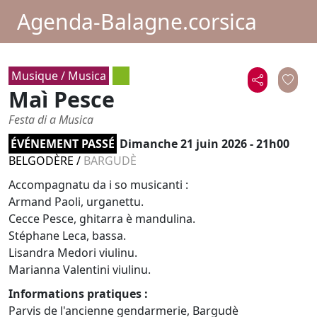
Agenda-Balagne.corsica
Musique / Musica
Maì Pesce
Festa di a Musica
ÉVÉNEMENT PASSÉ
Dimanche 21 juin 2026 - 21h00
BELGODÈRE
/
BARGUDÈ
Accompagnatu da i so musicanti :
Armand Paoli, urganettu.
Cecce Pesce, ghitarra è mandulina.
Stéphane Leca, bassa.
Lisandra Medori viulinu.
Marianna Valentini viulinu.
Informations pratiques :
Parvis de l'ancienne gendarmerie, Bargudè