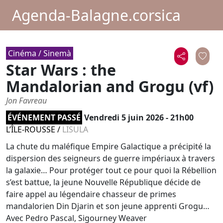
Agenda-Balagne.corsica
Cinéma / Sinemà
Star Wars : the
Mandalorian and Grogu (vf)
Jon Favreau
ÉVÉNEMENT PASSÉ
Vendredi 5 juin 2026 - 21h00
L’ÎLE-ROUSSE
/
LISULA
La chute du maléfique Empire Galactique a précipité la
dispersion des seigneurs de guerre impériaux à travers
la galaxie… Pour protéger tout ce pour quoi la Rébellion
s’est battue, la jeune Nouvelle République décide de
faire appel au légendaire chasseur de primes
mandalorien Din Djarin et son jeune apprenti Grogu…
Avec Pedro Pascal, Sigourney Weaver