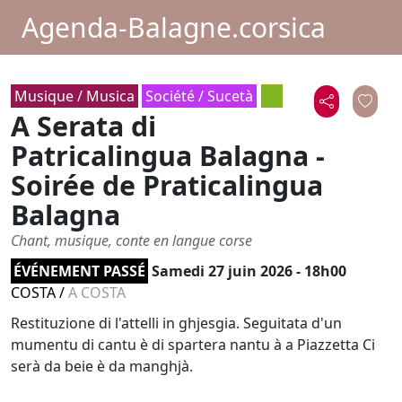
Agenda-Balagne.corsica
Musique / Musica
Société / Sucetà
A Serata di
Patricalingua Balagna -
Soirée de Praticalingua
Balagna
Chant, musique, conte en langue corse
ÉVÉNEMENT PASSÉ
Samedi 27 juin 2026 - 18h00
COSTA
/
A COSTA
Restituzione di l'attelli in ghjesgia. Seguitata d'un
mumentu di cantu è di spartera nantu à a Piazzetta Ci
serà da beie è da manghjà.