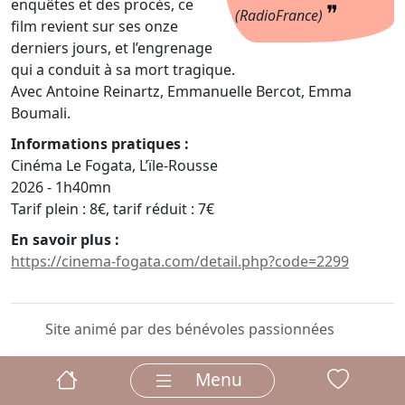
enquêtes et des procès, ce
❞
(RadioFrance)
film revient sur ses onze
derniers jours, et l’engrenage
qui a conduit à sa mort tragique.
Avec Antoine Reinartz, Emmanuelle Bercot, Emma
Boumali.
Informations pratiques :
Cinéma Le Fogata, L’ïle-Rousse
2026 - 1h40mn
Tarif plein : 8€, tarif réduit : 7€
En savoir plus :
https://cinema-fogata.com/detail.php?code=2299
Site animé par des bénévoles passionnées
Menu