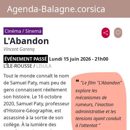
Agenda-Balagne.corsica
Cinéma / Sinemà
L'Abandon
Vincent Garenq
ÉVÉNEMENT PASSÉ
Lundi 15 juin 2026 - 21h00
L’ÎLE-ROUSSE
/
LISULA
Tout le monde connaît le nom
❝
de Samuel Paty, mais peu de
"Le film "L'Abandon"
gens connaissent réellement
explore les
son histoire. Le 16 octobre
mécanismes de
2020, Samuel Paty, professeur
rumeurs, l'inaction
d’Histoire-Géographie, est
administrative et les
assassiné à la sortie de son
tensions ayant conduit
collège. À la lumière des
à l'attentat "