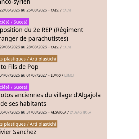
anco-syrien
-
22/06/2026 au 25/08/2026
/
CALVI
CALVI
ciété / Sucetà
position du 2e REP (Régiment
ranger de parachutistes)
-
29/06/2026 au 28/08/2026
/
CALVI
CALVI
ts plastiques / Arti plastichi
to Fils de Pop
-
04/07/2026 au 01/07/2027
/
LUMIO
LUMIU
ciété / Sucetà
otos anciennes du village d'Algajola
 de ses habitants
-
05/07/2026 au 31/08/2026
/
ALGAJOLA
L'ALGAGHJOLA
ts plastiques / Arti plastichi
ivier Sanchez