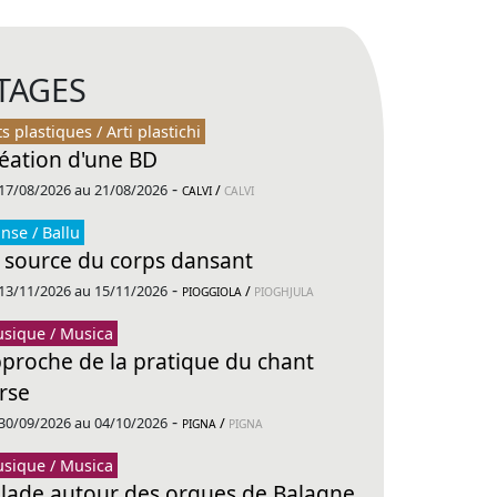
TAGES
ts plastiques / Arti plastichi
éation d'une BD
-
17/08/2026 au 21/08/2026
/
CALVI
CALVI
nse / Ballu
 source du corps dansant
-
13/11/2026 au 15/11/2026
/
PIOGGIOLA
PIOGHJULA
sique / Musica
proche de la pratique du chant
rse
-
30/09/2026 au 04/10/2026
/
PIGNA
PIGNA
sique / Musica
lade autour des orgues de Balagne