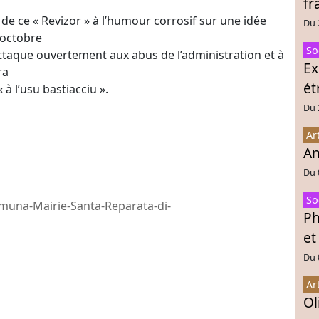
fr
de ce « Revizor » à l’humour corrosif sur une idée
Du 
 octobre
So
’attaque ouvertement aux abus de l’administration et à
Ex
ra
ét
à l’usu bastiacciu ».
Du 
Ar
An
Du 
So
una-Mairie-Santa-Reparata-di-
Ph
et
Du 
Ar
Ol