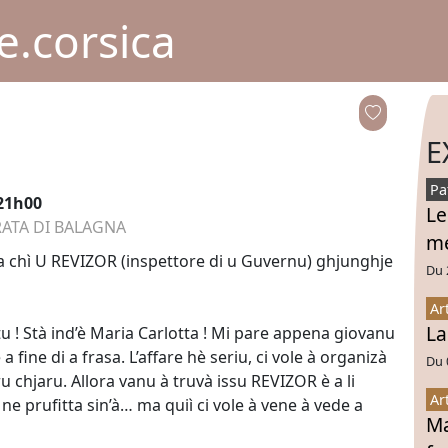
.corsica
E
Pa
 21h00
Le
RATA DI BALAGNA
mé
 chì U REVIZOR (inspettore di u Guvernu) ghjunghje
Du 
Ar
La
u ! Stà ind’è Maria Carlotta ! Mi pare appena giovanu
ine di a frasa. L’affare hè seriu, ci vole à organizà
Du 
ru chjaru. Allora vanu à truvà issu REVIZOR è a li
Ar
u ne prufitta sin’à… ma quiì ci vole à vene à vede a
Ma