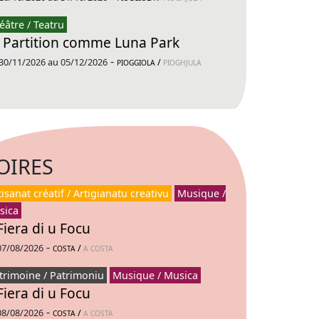
éâtre / Teatru
 Partition comme Luna Park
-
30/11/2026 au 05/12/2026
/
PIOGGIOLA
PIOGHJULA
OIRES
tisanat créatif / Artigianatu creativu
Musique /
sica
Fiera di u Focu
-
07/08/2026
/
COSTA
A COSTA
trimoine / Patrimoniu
Musique / Musica
Fiera di u Focu
-
08/08/2026
/
COSTA
A COSTA