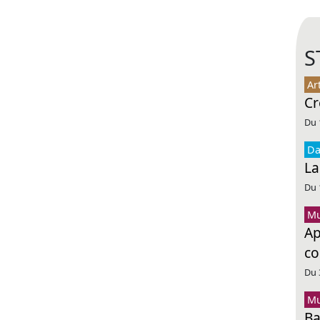
S
Ar
Cr
Du 
Da
La
Du 
Mu
Ap
co
Du 
Mu
Ba