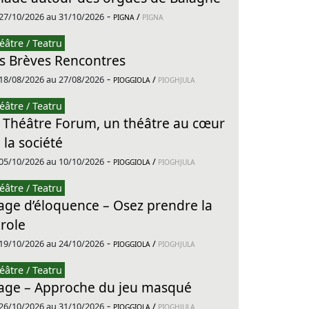
-
27/10/2026 au 31/10/2026
/
PIGNA
PIGNA
éâtre / Teatru
s Brèves Rencontres
-
18/08/2026 au 27/08/2026
/
PIOGGIOLA
PIOGHJULA
éâtre / Teatru
 Théâtre Forum, un théâtre au cœur
 la société
-
05/10/2026 au 10/10/2026
/
PIOGGIOLA
PIOGHJULA
éâtre / Teatru
age d’éloquence – Osez prendre la
role
-
19/10/2026 au 24/10/2026
/
PIOGGIOLA
PIOGHJULA
éâtre / Teatru
age – Approche du jeu masqué
-
26/10/2026 au 31/10/2026
/
PIOGGIOLA
PIOGHJULA