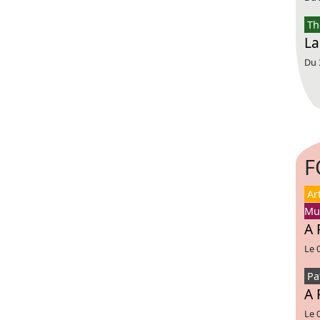
Th
La
Du 
F
Ar
Mu
A 
Le 
Pa
A 
Le 