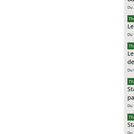
Du 
Th
Le
Du 
Th
Le
de
Du 
Th
St
pa
Du 
Th
St
Du 