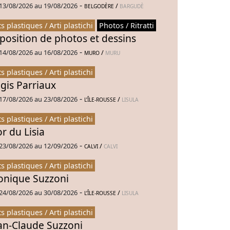
-
13/08/2026 au 19/08/2026
/
BELGODÈRE
BARGUDÈ
ts plastiques / Arti plastichi
Photos / Ritratti
position de photos et dessins
-
14/08/2026 au 16/08/2026
/
MURO
MURU
ts plastiques / Arti plastichi
gis Parriaux
-
17/08/2026 au 23/08/2026
/
L’ÎLE-ROUSSE
LISULA
ts plastiques / Arti plastichi
or du Lisia
-
23/08/2026 au 12/09/2026
/
CALVI
CALVI
ts plastiques / Arti plastichi
nique Suzzoni
-
24/08/2026 au 30/08/2026
/
L’ÎLE-ROUSSE
LISULA
ts plastiques / Arti plastichi
an-Claude Suzzoni