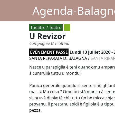
Agenda-Balagne
Théâtre / Teatru
U Revizor
Compagnie U Teatrinu
ÉVÉNEMENT PASSÉ
Lundi 13 juillet 2026 -
SANTA REPARATA DI BALAGNA
/
SANTA RIPA
Nasce u parapiglia è teni quand’omu ampara
à cuntrullà tuttu u mondu !
Panica generale quandu si sente « hè ghjunt
ma… » Ma cosa ? Omu ùn stà mancu à sente a f
si, pruvà di piattà chì tuttu ùn hè micca chja
provanu, li prestanu soldi è figliola è u tipp
pezza.