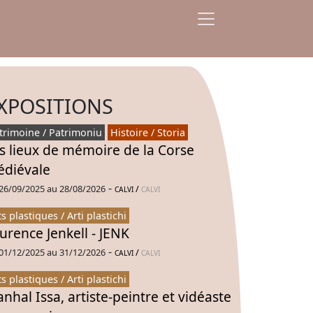
XPOSITIONS
trimoine / Patrimoniu
Histoire / Storia
s lieux de mémoire de la Corse
diévale
-
26/09/2025 au 28/08/2026
/
CALVI
CALVI
ts plastiques / Arti plastichi
urence Jenkell - JENK
-
01/12/2025 au 31/12/2026
/
CALVI
CALVI
ts plastiques / Arti plastichi
nhal Issa, artiste-peintre et vidéaste