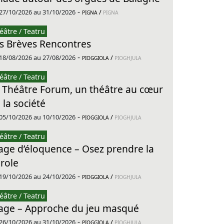
-
27/10/2026 au 31/10/2026
/
PIGNA
PIGNA
éâtre / Teatru
s Brèves Rencontres
-
18/08/2026 au 27/08/2026
/
PIOGGIOLA
PIOGHJULA
éâtre / Teatru
 Théâtre Forum, un théâtre au cœur
 la société
-
05/10/2026 au 10/10/2026
/
PIOGGIOLA
PIOGHJULA
éâtre / Teatru
age d’éloquence – Osez prendre la
role
-
19/10/2026 au 24/10/2026
/
PIOGGIOLA
PIOGHJULA
éâtre / Teatru
age – Approche du jeu masqué
-
26/10/2026 au 31/10/2026
/
PIOGGIOLA
PIOGHJULA