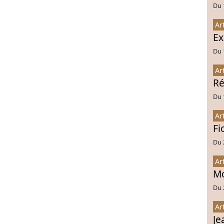
Du 
Ar
Ex
Du 
Ar
Ré
Du 
Ar
Fi
Du 
Ar
Mo
Du 
Ar
Je