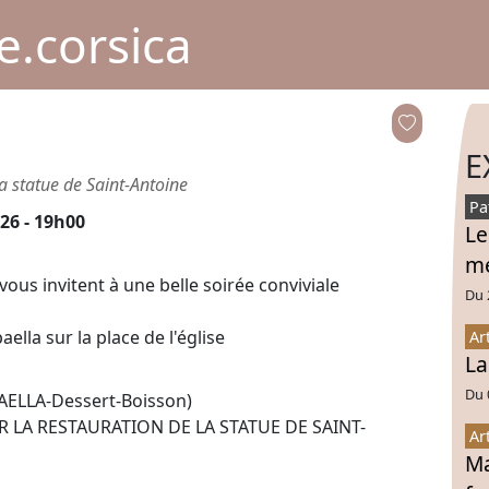
.corsica
E
la statue de Saint-Antoine
Pa
26 - 19h00
Le
mé
vous invitent à une belle soirée conviviale
Du 
ella sur la place de l'église
Ar
La
Du 
PAELLA-Dessert-Boisson)
 LA RESTAURATION DE LA STATUE DE SAINT-
Ar
Ma