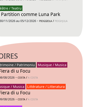
éâtre / Teatru
 Partition comme Luna Park
-
30/11/2026 au 05/12/2026
/
PIOGGIOLA
PIOGHJULA
OIRES
trimoine / Patrimoniu
Musique / Musica
Fiera di u Focu
-
08/08/2026
/
COSTA
A COSTA
sique / Musica
Littérature / Litteratura
Fiera di u Focu
-
09/08/2026
/
COSTA
A COSTA