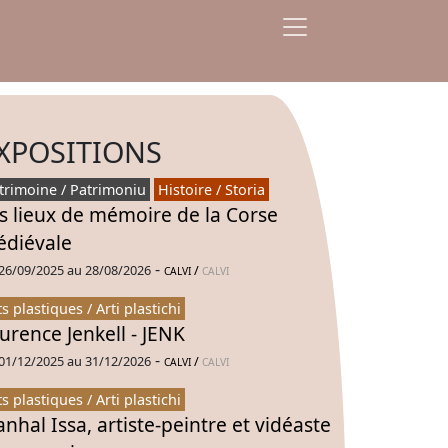
XPOSITIONS
trimoine / Patrimoniu
Histoire / Storia
s lieux de mémoire de la Corse
diévale
-
26/09/2025 au 28/08/2026
/
CALVI
CALVI
ts plastiques / Arti plastichi
urence Jenkell - JENK
-
01/12/2025 au 31/12/2026
/
CALVI
CALVI
ts plastiques / Arti plastichi
nhal Issa, artiste-peintre et vidéaste