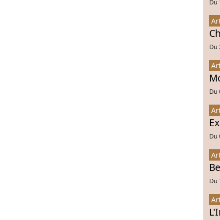
Du 
Ar
Ch
Du 
Ar
Mo
Du 
Ar
Ex
Du 
Ar
Be
Du 
Ar
L'