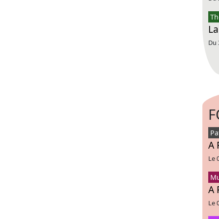
Th
La
Du 
F
Pa
A 
Le 
Mu
A 
Le 