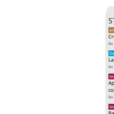
S
Ar
Cr
Du 
Da
La
Du 
Mu
Ap
co
Du 
Mu
Ba