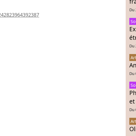
fr
Du 
0242823964392387
So
Ex
ét
Du 
Ar
An
Du 
So
Ph
et
Du 
Ar
Ol