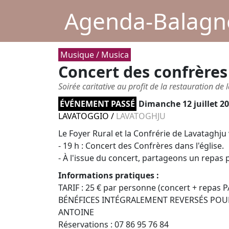
Agenda-Balagne
Musique / Musica
Concert des confrères
Soirée caritative au profit de la restauration de 
ÉVÉNEMENT PASSÉ
Dimanche 12 juillet 20
LAVATOGGIO
/
LAVATOGHJU
Le Foyer Rural et la Confrérie de Lavataghju 
- 19 h : Concert des Confrères dans l'église.
- À l'issue du concert, partageons un repas pa
Informations pratiques :
TARIF : 25 € par personne (concert + repas 
BÉNÉFICES INTÉGRALEMENT REVERSÉS POUR
ANTOINE
Réservations : 07 86 95 76 84