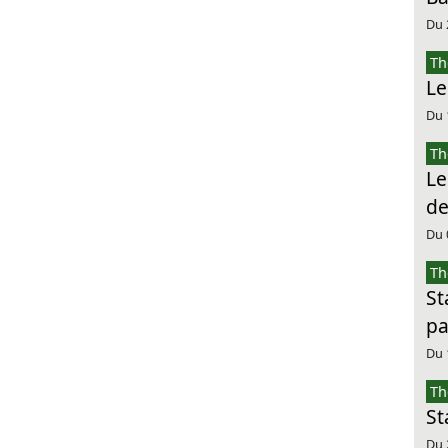
Du 
Th
Le
Du 
Th
Le
de
Du 
Th
St
pa
Du 
Th
St
Du 