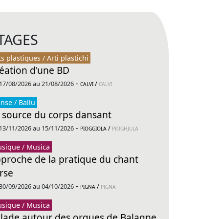
TAGES
ts plastiques / Arti plastichi
éation d'une BD
-
17/08/2026 au 21/08/2026
/
CALVI
CALVI
nse / Ballu
 source du corps dansant
-
13/11/2026 au 15/11/2026
/
PIOGGIOLA
PIOGHJULA
sique / Musica
proche de la pratique du chant
rse
-
30/09/2026 au 04/10/2026
/
PIGNA
PIGNA
sique / Musica
lade autour des orgues de Balagne