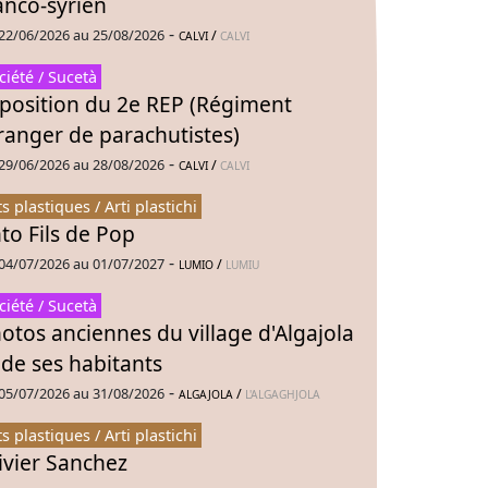
anco-syrien
-
22/06/2026 au 25/08/2026
/
CALVI
CALVI
ciété / Sucetà
position du 2e REP (Régiment
ranger de parachutistes)
-
29/06/2026 au 28/08/2026
/
CALVI
CALVI
ts plastiques / Arti plastichi
to Fils de Pop
-
04/07/2026 au 01/07/2027
/
LUMIO
LUMIU
ciété / Sucetà
otos anciennes du village d'Algajola
 de ses habitants
-
05/07/2026 au 31/08/2026
/
ALGAJOLA
L'ALGAGHJOLA
ts plastiques / Arti plastichi
ivier Sanchez