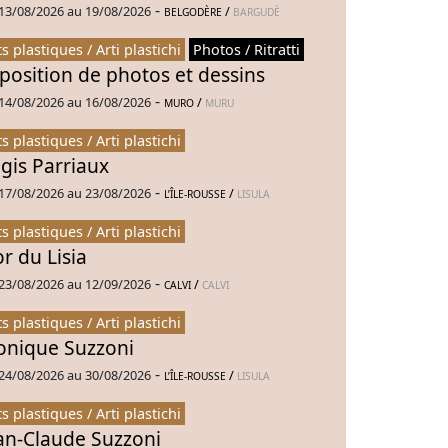
-
13/08/2026 au 19/08/2026
/
BELGODÈRE
BARGUDÈ
ts plastiques / Arti plastichi
Photos / Ritratti
position de photos et dessins
-
14/08/2026 au 16/08/2026
/
MURO
MURU
ts plastiques / Arti plastichi
gis Parriaux
-
17/08/2026 au 23/08/2026
/
L’ÎLE-ROUSSE
LISULA
ts plastiques / Arti plastichi
or du Lisia
-
23/08/2026 au 12/09/2026
/
CALVI
CALVI
ts plastiques / Arti plastichi
nique Suzzoni
-
24/08/2026 au 30/08/2026
/
L’ÎLE-ROUSSE
LISULA
ts plastiques / Arti plastichi
an-Claude Suzzoni