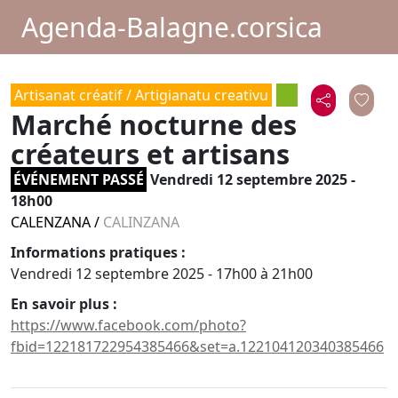
Agenda-Balagne.corsica
Artisanat créatif / Artigianatu creativu
Marché nocturne des
créateurs et artisans
ÉVÉNEMENT PASSÉ
Vendredi 12 septembre 2025 -
18h00
CALENZANA
/
CALINZANA
Informations pratiques :
Vendredi 12 septembre 2025 - 17h00 à 21h00
En savoir plus :
https://www.facebook.com/photo?
fbid=122181722954385466&set=a.122104120340385466