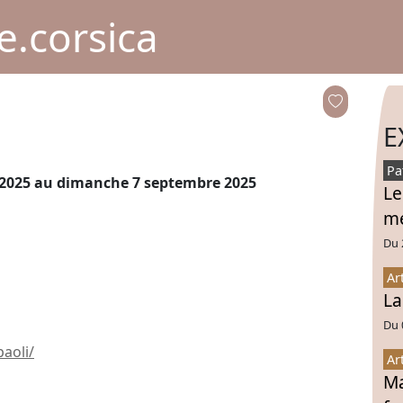
.corsica
E
Pa
 2025
au dimanche 7 septembre 2025
Le
mé
Du 
Ar
La
Du 
paoli/
Ar
Ma