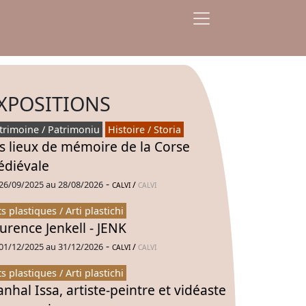
XPOSITIONS
trimoine / Patrimoniu
Histoire / Storia
s lieux de mémoire de la Corse
diévale
-
26/09/2025 au 28/08/2026
/
CALVI
CALVI
ts plastiques / Arti plastichi
urence Jenkell - JENK
-
01/12/2025 au 31/12/2026
/
CALVI
CALVI
ts plastiques / Arti plastichi
nhal Issa, artiste-peintre et vidéaste