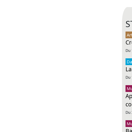
S
Ar
Cr
Du 
Da
La
Du 
Mu
Ap
co
Du 
Mu
Ba