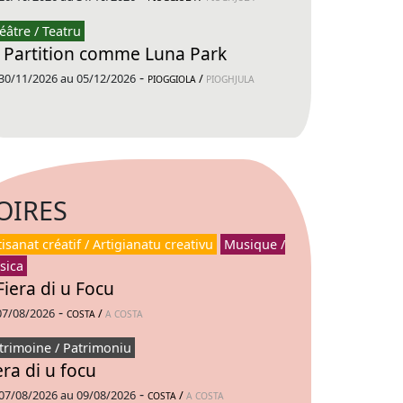
éâtre / Teatru
 Partition comme Luna Park
-
30/11/2026 au 05/12/2026
/
PIOGGIOLA
PIOGHJULA
OIRES
tisanat créatif / Artigianatu creativu
Musique /
sica
Fiera di u Focu
-
07/08/2026
/
COSTA
A COSTA
trimoine / Patrimoniu
era di u focu
-
07/08/2026 au 09/08/2026
/
COSTA
A COSTA