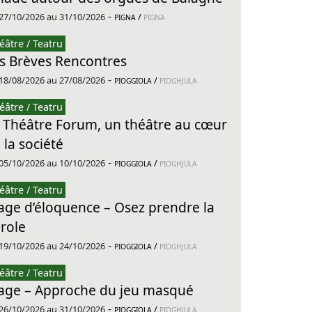
-
27/10/2026 au 31/10/2026
/
PIGNA
PIGNA
éâtre / Teatru
s Brèves Rencontres
-
18/08/2026 au 27/08/2026
/
PIOGGIOLA
PIOGHJULA
éâtre / Teatru
 Théâtre Forum, un théâtre au cœur
 la société
-
05/10/2026 au 10/10/2026
/
PIOGGIOLA
PIOGHJULA
éâtre / Teatru
age d’éloquence – Osez prendre la
role
-
19/10/2026 au 24/10/2026
/
PIOGGIOLA
PIOGHJULA
éâtre / Teatru
age – Approche du jeu masqué
-
26/10/2026 au 31/10/2026
/
PIOGGIOLA
PIOGHJULA