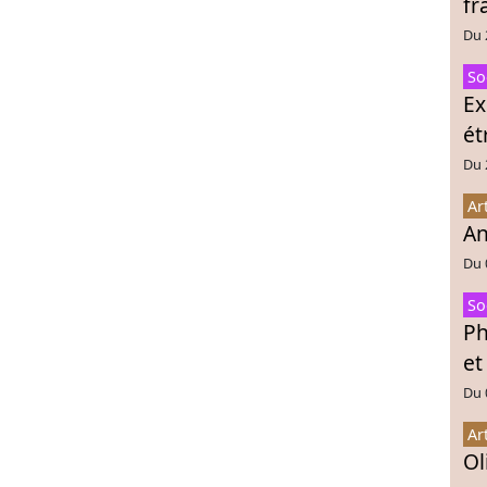
fr
Du 
So
Ex
ét
Du 
Ar
An
Du 
So
Ph
et
Du 
Ar
Ol