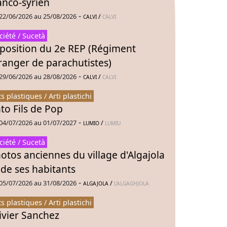
anco-syrien
-
22/06/2026 au 25/08/2026
/
CALVI
CALVI
ciété / Sucetà
position du 2e REP (Régiment
ranger de parachutistes)
-
29/06/2026 au 28/08/2026
/
CALVI
CALVI
ts plastiques / Arti plastichi
to Fils de Pop
-
04/07/2026 au 01/07/2027
/
LUMIO
LUMIU
ciété / Sucetà
otos anciennes du village d'Algajola
 de ses habitants
-
05/07/2026 au 31/08/2026
/
ALGAJOLA
L'ALGAGHJOLA
ts plastiques / Arti plastichi
ivier Sanchez