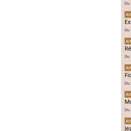
Du 
Ar
Ex
Du 
Ar
Ré
Du 
Ar
Fi
Du 
Ar
Mo
Du 
Ar
Je