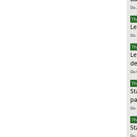
Du 
Th
Le
Du 
Th
Le
de
Du 
Th
St
pa
Du 
Th
St
Du 