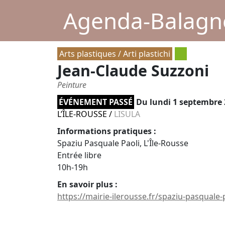
Agenda-Balagne
Arts plastiques / Arti plastichi
Jean-Claude Suzzoni
Peinture
ÉVÉNEMENT PASSÉ
Du
lundi 1 septembre
L’ÎLE-ROUSSE
/
LISULA
Informations pratiques :
Spaziu Pasquale Paoli, L'Île-Rousse
Entrée libre
10h-19h
En savoir plus :
https://mairie-ilerousse.fr/spaziu-pasquale-