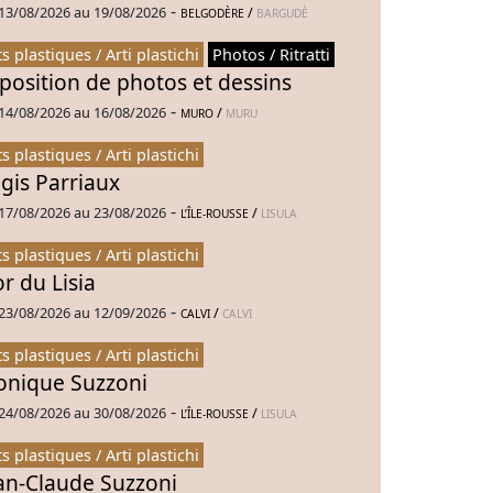
-
13/08/2026 au 19/08/2026
/
BELGODÈRE
BARGUDÈ
ts plastiques / Arti plastichi
Photos / Ritratti
position de photos et dessins
-
14/08/2026 au 16/08/2026
/
MURO
MURU
ts plastiques / Arti plastichi
gis Parriaux
-
17/08/2026 au 23/08/2026
/
L’ÎLE-ROUSSE
LISULA
ts plastiques / Arti plastichi
or du Lisia
-
23/08/2026 au 12/09/2026
/
CALVI
CALVI
ts plastiques / Arti plastichi
nique Suzzoni
-
24/08/2026 au 30/08/2026
/
L’ÎLE-ROUSSE
LISULA
ts plastiques / Arti plastichi
an-Claude Suzzoni