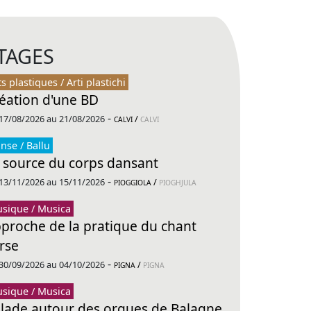
TAGES
ts plastiques / Arti plastichi
éation d'une BD
-
17/08/2026 au 21/08/2026
/
CALVI
CALVI
nse / Ballu
 source du corps dansant
-
13/11/2026 au 15/11/2026
/
PIOGGIOLA
PIOGHJULA
sique / Musica
proche de la pratique du chant
rse
-
30/09/2026 au 04/10/2026
/
PIGNA
PIGNA
sique / Musica
lade autour des orgues de Balagne