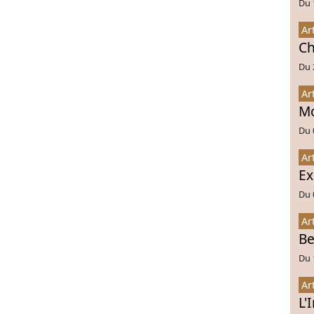
Du 
Ar
Ch
Du 
Ar
Mo
Du 
Ar
Ex
Du 
Ar
Be
Du 
Ar
L'