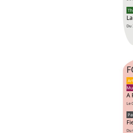
Th
La
Du 
F
Ar
Mu
A 
Le 
Pa
Fi
Du 