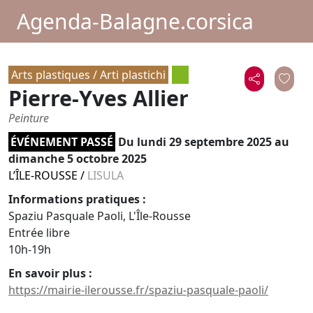
Agenda-Balagne.corsica
Arts plastiques / Arti plastichi
Pierre-Yves Allier
Peinture
ÉVÉNEMENT PASSÉ
Du
lundi 29 septembre 2025
au
dimanche 5 octobre 2025
L’ÎLE-ROUSSE
/
LISULA
Informations pratiques :
Spaziu Pasquale Paoli, L'Île-Rousse
Entrée libre
10h-19h
En savoir plus :
https://mairie-ilerousse.fr/spaziu-pasquale-paoli/