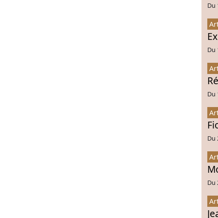
Du 
Ar
Ex
Du 
Ar
Ré
Du 
Ar
Fi
Du 
Ar
Mo
Du 
Ar
Je