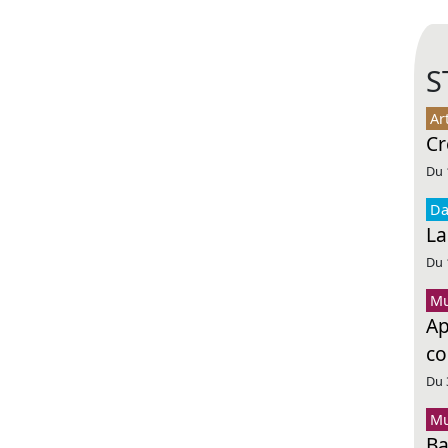
S
Ar
Cr
Du 
Da
La
Du 
Mu
Ap
co
Du 
Mu
Ba