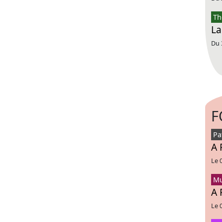
Th
La
Du 
F
Pa
A 
Le 
Mu
A 
Le 