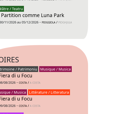
éâtre / Teatru
 Partition comme Luna Park
-
30/11/2026 au 05/12/2026
/
PIOGGIOLA
PIOGHJULA
OIRES
trimoine / Patrimoniu
Musique / Musica
Fiera di u Focu
-
08/08/2026
/
COSTA
A COSTA
sique / Musica
Littérature / Litteratura
Fiera di u Focu
-
09/08/2026
/
COSTA
A COSTA