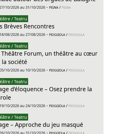
-
27/10/2026 au 31/10/2026
/
PIGNA
PIGNA
éâtre / Teatru
s Brèves Rencontres
-
18/08/2026 au 27/08/2026
/
PIOGGIOLA
PIOGHJULA
éâtre / Teatru
 Théâtre Forum, un théâtre au cœur
 la société
-
05/10/2026 au 10/10/2026
/
PIOGGIOLA
PIOGHJULA
éâtre / Teatru
age d’éloquence – Osez prendre la
role
-
19/10/2026 au 24/10/2026
/
PIOGGIOLA
PIOGHJULA
éâtre / Teatru
age – Approche du jeu masqué
-
26/10/2026 au 31/10/2026
/
PIOGGIOLA
PIOGHJULA