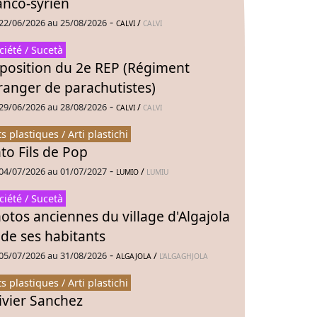
anco-syrien
-
22/06/2026 au 25/08/2026
/
CALVI
CALVI
ciété / Sucetà
position du 2e REP (Régiment
ranger de parachutistes)
-
29/06/2026 au 28/08/2026
/
CALVI
CALVI
ts plastiques / Arti plastichi
to Fils de Pop
-
04/07/2026 au 01/07/2027
/
LUMIO
LUMIU
ciété / Sucetà
otos anciennes du village d'Algajola
 de ses habitants
-
05/07/2026 au 31/08/2026
/
ALGAJOLA
L'ALGAGHJOLA
ts plastiques / Arti plastichi
ivier Sanchez