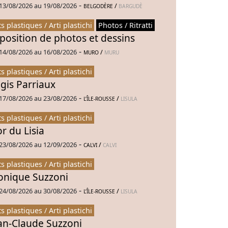
-
13/08/2026 au 19/08/2026
/
BELGODÈRE
BARGUDÈ
ts plastiques / Arti plastichi
Photos / Ritratti
position de photos et dessins
-
14/08/2026 au 16/08/2026
/
MURO
MURU
ts plastiques / Arti plastichi
gis Parriaux
-
17/08/2026 au 23/08/2026
/
L’ÎLE-ROUSSE
LISULA
ts plastiques / Arti plastichi
or du Lisia
-
23/08/2026 au 12/09/2026
/
CALVI
CALVI
ts plastiques / Arti plastichi
nique Suzzoni
-
24/08/2026 au 30/08/2026
/
L’ÎLE-ROUSSE
LISULA
ts plastiques / Arti plastichi
an-Claude Suzzoni