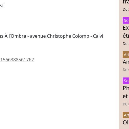
fr
val
Du 
So
Ex
ét
ans À l’Ombra - avenue Christophe Colomb - Calvi
Du 
Ar
=61566388561762
An
Du 
So
Ph
et
Du 
Ar
Ol