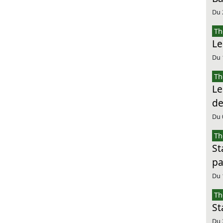
Du 
Th
Le
Du 
Th
Le
de
Du 
Th
St
pa
Du 
Th
St
Du 