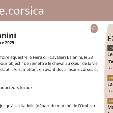
.corsica
anini
E
re 2025
Pa
Le
oire équestre, a Fiera di i Cavalieri Balanini, le 28
mé
pour objectif de remettre le cheval au cœur de la vie
Du 
s d’autrefois, mettant en avant des artisans corses et
Ar
La
roducteurs locaux
Du 
Ar
i jusqu’à la citadelle (départ du marché de l’Ombra)
Ma