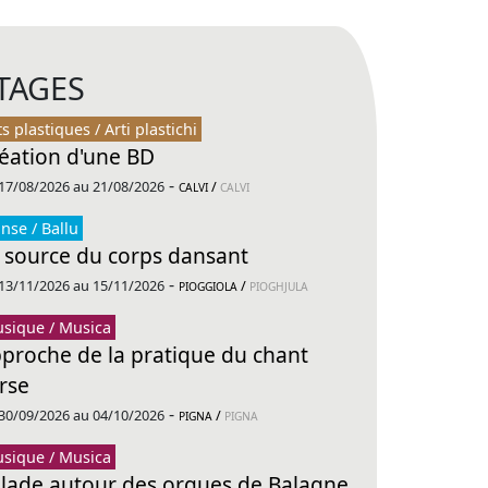
TAGES
ts plastiques / Arti plastichi
éation d'une BD
-
17/08/2026 au 21/08/2026
/
CALVI
CALVI
nse / Ballu
 source du corps dansant
-
13/11/2026 au 15/11/2026
/
PIOGGIOLA
PIOGHJULA
sique / Musica
proche de la pratique du chant
rse
-
30/09/2026 au 04/10/2026
/
PIGNA
PIGNA
sique / Musica
lade autour des orgues de Balagne