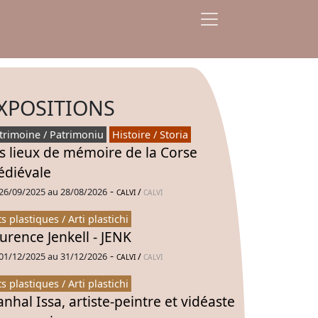
XPOSITIONS
trimoine / Patrimoniu
Histoire / Storia
s lieux de mémoire de la Corse
diévale
-
26/09/2025 au 28/08/2026
/
CALVI
CALVI
ts plastiques / Arti plastichi
urence Jenkell - JENK
-
01/12/2025 au 31/12/2026
/
CALVI
CALVI
ts plastiques / Arti plastichi
nhal Issa, artiste-peintre et vidéaste