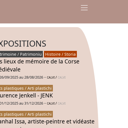
XPOSITIONS
trimoine / Patrimoniu
Histoire / Storia
s lieux de mémoire de la Corse
diévale
-
26/09/2025 au 28/08/2026
/
CALVI
CALVI
ts plastiques / Arti plastichi
urence Jenkell - JENK
-
01/12/2025 au 31/12/2026
/
CALVI
CALVI
ts plastiques / Arti plastichi
nhal Issa, artiste-peintre et vidéaste