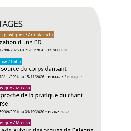
TAGES
ts plastiques / Arti plastichi
éation d'une BD
-
17/08/2026 au 21/08/2026
/
CALVI
CALVI
nse / Ballu
 source du corps dansant
-
13/11/2026 au 15/11/2026
/
PIOGGIOLA
PIOGHJULA
sique / Musica
proche de la pratique du chant
rse
-
30/09/2026 au 04/10/2026
/
PIGNA
PIGNA
sique / Musica
lade autour des orgues de Balagne