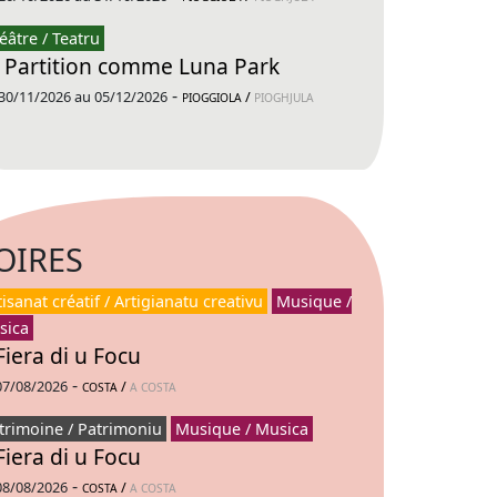
éâtre / Teatru
 Partition comme Luna Park
-
30/11/2026 au 05/12/2026
/
PIOGGIOLA
PIOGHJULA
OIRES
tisanat créatif / Artigianatu creativu
Musique /
sica
Fiera di u Focu
-
07/08/2026
/
COSTA
A COSTA
trimoine / Patrimoniu
Musique / Musica
Fiera di u Focu
-
08/08/2026
/
COSTA
A COSTA