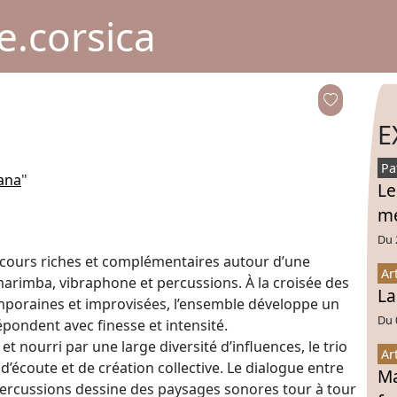
.corsica
E
Pa
ana
"
Le
mé
Du 
arcours riches et complémentaires autour d’une
Ar
arimba, vibraphone et percussions. À la croisée des
La
emporaines et improvisées, l’ensemble développe un
Du 
épondent avec finesse et intensité.
 nourri par une large diversité d’influences, le trio
Ar
d’écoute et de création collective. Le dialogue entre
Ma
percussions dessine des paysages sonores tour à tour