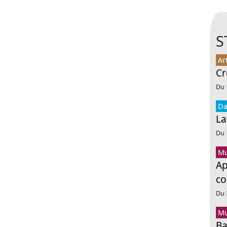
S
Ar
Cr
Du 
Da
La
Du 
Mu
Ap
co
Du 
Mu
Ba