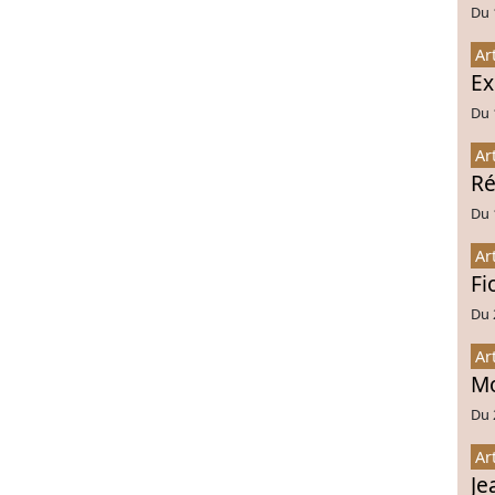
Du 
Ar
Ex
Du 
Ar
Ré
Du 
Ar
Fi
Du 
Ar
Mo
Du 
Ar
Je