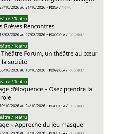
-
27/10/2026 au 31/10/2026
/
PIGNA
PIGNA
éâtre / Teatru
s Brèves Rencontres
-
18/08/2026 au 27/08/2026
/
PIOGGIOLA
PIOGHJULA
éâtre / Teatru
 Théâtre Forum, un théâtre au cœur
 la société
-
05/10/2026 au 10/10/2026
/
PIOGGIOLA
PIOGHJULA
éâtre / Teatru
age d’éloquence – Osez prendre la
role
-
19/10/2026 au 24/10/2026
/
PIOGGIOLA
PIOGHJULA
éâtre / Teatru
age – Approche du jeu masqué
-
26/10/2026 au 31/10/2026
/
PIOGGIOLA
PIOGHJULA