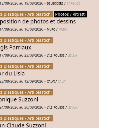
-
13/08/2026 au 19/08/2026
/
BELGODÈRE
BARGUDÈ
ts plastiques / Arti plastichi
Photos / Ritratti
position de photos et dessins
-
14/08/2026 au 16/08/2026
/
MURO
MURU
ts plastiques / Arti plastichi
gis Parriaux
-
17/08/2026 au 23/08/2026
/
L’ÎLE-ROUSSE
LISULA
ts plastiques / Arti plastichi
or du Lisia
-
23/08/2026 au 12/09/2026
/
CALVI
CALVI
ts plastiques / Arti plastichi
nique Suzzoni
-
24/08/2026 au 30/08/2026
/
L’ÎLE-ROUSSE
LISULA
ts plastiques / Arti plastichi
an-Claude Suzzoni