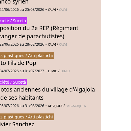
anco-syrien
-
22/06/2026 au 25/08/2026
/
CALVI
CALVI
ciété / Sucetà
position du 2e REP (Régiment
ranger de parachutistes)
-
29/06/2026 au 28/08/2026
/
CALVI
CALVI
ts plastiques / Arti plastichi
to Fils de Pop
-
04/07/2026 au 01/07/2027
/
LUMIO
LUMIU
ciété / Sucetà
otos anciennes du village d'Algajola
 de ses habitants
-
05/07/2026 au 31/08/2026
/
ALGAJOLA
L'ALGAGHJOLA
ts plastiques / Arti plastichi
ivier Sanchez