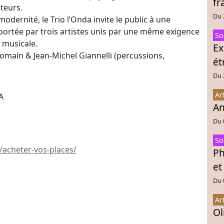
fr
teurs.
Du 
modernité, le Trio l’Onda invite le public à une
portée par trois artistes unis par une même exigence
So
 musicale.
Ex
omain & Jean-Michel Giannelli (percussions,
ét
Du 
Ar
A
An
Du 
So
/acheter-vos-places/
Ph
et
Du 
Ar
Ol