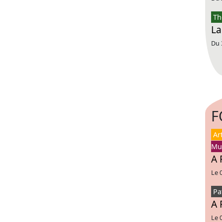
Th
La
Du 
F
Ar
Mu
A 
Le 
Pa
A 
Le 