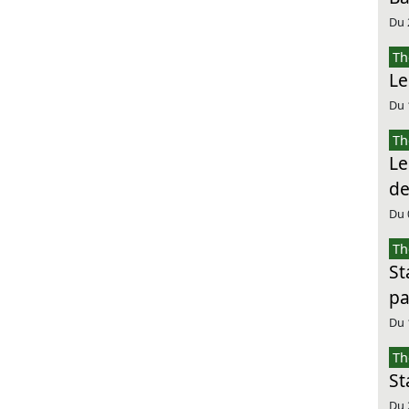
Du 
Th
Le
Du 
Th
Le
de
Du 
Th
St
pa
Du 
Th
St
Du 