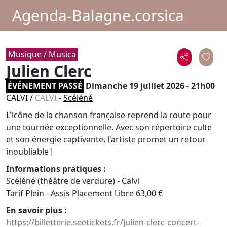
Agenda-Balagne.corsica
Musique / Musica
Julien Clerc
ÉVÉNEMENT PASSÉ
Dimanche 19 juillet 2026 - 21h00
CALVI
/
CALVI
-
Scéléné
L'icône de la chanson française reprend la route pour
une tournée exceptionnelle. Avec son répertoire culte
et son énergie captivante, l'artiste promet un retour
inoubliable !
Informations pratiques :
Scéléné (théâtre de verdure) - Calvi
Tarif Plein - Assis Placement Libre 63,00 €
En savoir plus :
https://billetterie.seetickets.fr/julien-clerc-concert-