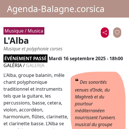
Agenda-Balagne.corsica
Musique / Musica
L'Alba
Musique et polyphonie corses
ÉVÉNEMENT PASSÉ
Mardi 16 septembre 2025 - 18h00
GALÉRIA
/
GALERIA
L'Alba, groupe balanin, mêle
❝
chant polyphonique
Des sonorités
traditionnel et instruments
venues d’Inde, du
tels que la guitare, les
Maghreb et du
percussions, basse, cetera,
pourtour
violon, accordéon,
méditerranéen
harmonium, flûtes, clarinette,
nourrissent l’univers
et clarinette basse. L’Alba se
musical du groupe