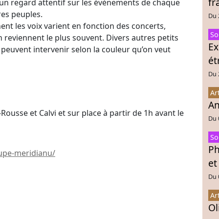
fr
r un regard attentif sur les évènements de chaque
res peuples.
Du 
t les voix varient en fonction des concerts,
So
 reviennent le plus souvent. Divers autres petits
Ex
 peuvent intervenir selon la couleur qu’on veut
ét
Du 
Ar
An
-Rousse et Calvi et sur place à partir de 1h avant le
Du 
So
Ph
upe-meridianu/
et
Du 
Ar
Ol