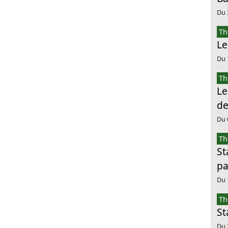
Du 
Th
Le
Du 
Th
Le
de
Du 
Th
St
pa
Du 
Th
St
Du 