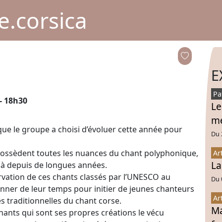
.corsica
E
Pa
 - 18h30
Le
mé
que le groupe a choisi d’évoluer cette année pour
Du 
s possèdent toutes les nuances du chant polyphonique,
Ar
La
jà depuis de longues années.
ervation de ces chants classés par l’UNESCO au
Du 
onner de leur temps pour initier de jeunes chanteurs
Ar
 traditionnelles du chant corse.
Ma
hants qui sont ses propres créations le vécu