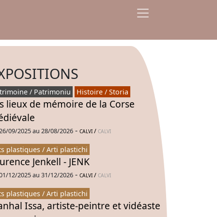
XPOSITIONS
trimoine / Patrimoniu
Histoire / Storia
s lieux de mémoire de la Corse
diévale
-
26/09/2025 au 28/08/2026
/
CALVI
CALVI
ts plastiques / Arti plastichi
urence Jenkell - JENK
-
01/12/2025 au 31/12/2026
/
CALVI
CALVI
ts plastiques / Arti plastichi
nhal Issa, artiste-peintre et vidéaste