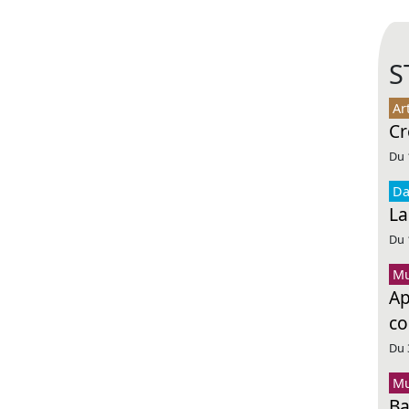
S
Ar
Cr
Du 
Da
La
Du 
Mu
Ap
co
Du 
Mu
Ba