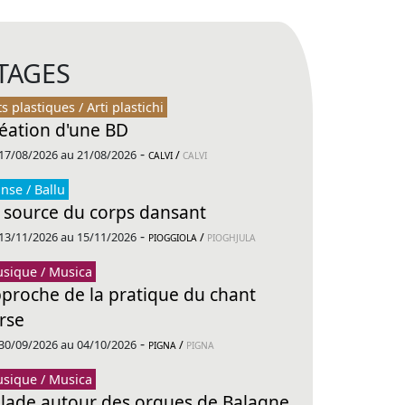
TAGES
ts plastiques / Arti plastichi
éation d'une BD
-
17/08/2026 au 21/08/2026
/
CALVI
CALVI
nse / Ballu
 source du corps dansant
-
13/11/2026 au 15/11/2026
/
PIOGGIOLA
PIOGHJULA
sique / Musica
proche de la pratique du chant
rse
-
30/09/2026 au 04/10/2026
/
PIGNA
PIGNA
sique / Musica
lade autour des orgues de Balagne