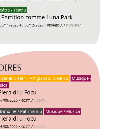
éâtre / Teatru
 Partition comme Luna Park
-
30/11/2026 au 05/12/2026
/
PIOGGIOLA
PIOGHJULA
OIRES
tisanat créatif / Artigianatu creativu
Musique /
sica
Fiera di u Focu
-
07/08/2026
/
COSTA
A COSTA
trimoine / Patrimoniu
Musique / Musica
Fiera di u Focu
-
08/08/2026
/
COSTA
A COSTA