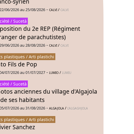
anco-syrien
-
22/06/2026 au 25/08/2026
/
CALVI
CALVI
ciété / Sucetà
position du 2e REP (Régiment
ranger de parachutistes)
-
29/06/2026 au 28/08/2026
/
CALVI
CALVI
ts plastiques / Arti plastichi
to Fils de Pop
-
04/07/2026 au 01/07/2027
/
LUMIO
LUMIU
ciété / Sucetà
otos anciennes du village d'Algajola
 de ses habitants
-
05/07/2026 au 31/08/2026
/
ALGAJOLA
L'ALGAGHJOLA
ts plastiques / Arti plastichi
ivier Sanchez