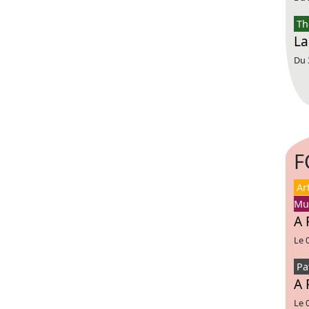
Th
La
Du 
F
Ar
Mu
A 
Le 
Pa
A 
Le 