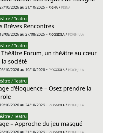
-
27/10/2026 au 31/10/2026
/
PIGNA
PIGNA
éâtre / Teatru
s Brèves Rencontres
-
18/08/2026 au 27/08/2026
/
PIOGGIOLA
PIOGHJULA
éâtre / Teatru
 Théâtre Forum, un théâtre au cœur
 la société
-
05/10/2026 au 10/10/2026
/
PIOGGIOLA
PIOGHJULA
éâtre / Teatru
age d’éloquence – Osez prendre la
role
-
19/10/2026 au 24/10/2026
/
PIOGGIOLA
PIOGHJULA
éâtre / Teatru
age – Approche du jeu masqué
-
26/10/2026 au 31/10/2026
/
PIOGGIOLA
PIOGHJULA