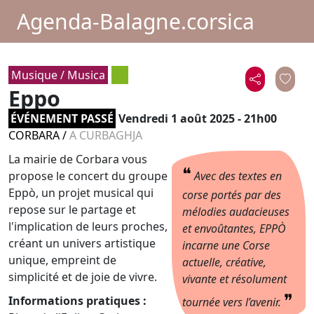
Agenda-Balagne.corsica
Musique / Musica
Eppo
ÉVÉNEMENT PASSÉ
Vendredi 1 août 2025 - 21h00
CORBARA
/
A CURBAGHJA
La mairie de Corbara vous
❝
propose le concert du groupe
Avec des textes en
Eppò, un projet musical qui
corse portés par des
repose sur le partage et
mélodies audacieuses
l'implication de leurs proches,
et envoûtantes, EPPÒ
créant un univers artistique
incarne une Corse
unique, empreint de
actuelle, créative,
simplicité et de joie de vivre.
vivante et résolument
❞
Informations pratiques :
tournée vers l’avenir.