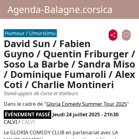
Agenda-Balagne.corsica
Humour / Umurisimu
David Sun / Fabien
Guyno / Quentin Friburger /
Soso La Barbe / Sandra Miso
/ Dominique Fumaroli / Alex
Coti / Charlie Montineri
Stand-uppers de Corse et d’ailleurs
Dans le cadre de "
Gloria Comedy Summer Tour 2025
"
ÉVÉNEMENT PASSÉ
Jeudi 24 juillet 2025 - 21h30
CALVI
/
CALVI
Le GLORIA COMEDY CLUB en partenariat avec LA