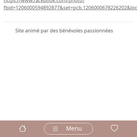
https://www.facebook.com/photo?
fbid=1206000594892877&set=pcb.1206000678226202&loc
Site animé par des bénévoles passionnées
Menu