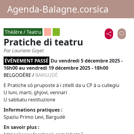
Agenda-Balagne.corsica
Théâtre / Teatru
Pratiche di teatru
Par Lauriane Goyet
ÉVÉNEMENT PASSÉ
Du
vendredi 5 décembre 2025 -
16h00
au vendredi 19 décembre 2025 - 18h00
BELGODÈRE
/
BARGUDÈ
E Pratiche sò pruposte à i zitelli da u CP à u cullegiu
U luni, marti, ghjovi, vennari
U sabbatu restituzione
Informations pratiques :
Spaziu Primo Levi, Bargudè
En savoir plus :