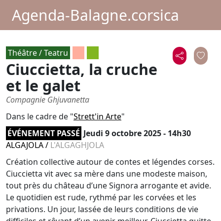
Agenda-Balagne.corsica
Théâtre / Teatru
Ciuccietta, la cruche
et le galet
Compagnie Ghjuvanetta
Dans le cadre de "
Strett'in Arte
"
ÉVÉNEMENT PASSÉ
Jeudi 9 octobre 2025 - 14h30
ALGAJOLA
/
L'ALGAGHJOLA
Création collective autour de contes et légendes corses.
Ciuccietta vit avec sa mère dans une modeste maison,
tout près du château d’une Signora arrogante et avide.
Le quotidien est rude, rythmé par les corvées et les
privations. Un jour, lassée de leurs conditions de vie