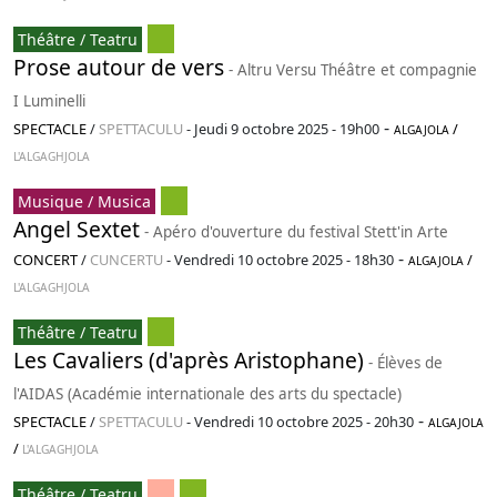
Théâtre / Teatru
Prose autour de vers
- Altru Versu Théâtre et compagnie
I Luminelli
-
SPECTACLE
/
SPETTACULU
-
Jeudi 9 octobre 2025 - 19h00
/
ALGAJOLA
L'ALGAGHJOLA
Musique / Musica
Angel Sextet
- Apéro d'ouverture du festival Stett'in Arte
-
CONCERT
/
CUNCERTU
-
Vendredi 10 octobre 2025 - 18h30
/
ALGAJOLA
L'ALGAGHJOLA
Théâtre / Teatru
Les Cavaliers (d'après Aristophane)
- Élèves de
l'AIDAS (Académie internationale des arts du spectacle)
-
SPECTACLE
/
SPETTACULU
-
Vendredi 10 octobre 2025 - 20h30
ALGAJOLA
/
L'ALGAGHJOLA
Théâtre / Teatru