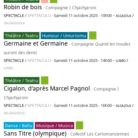
Robin de bois
- Compagnie I Chjachjaroni
-
SPECTACLE
/
SPETTACULU
-
Samedi 11 octobre 2025 - 10h00
/
ALGAJOLA
L'ALGAGHJOLA
Théâtre / Teatru
Humour / Umurisimu
Germaine et Germaine
- Compagnie Quand les moules
auront des dents
-
SPECTACLE
/
SPETTACULU
-
Samedi 11 octobre 2025 - 14h00
/
LUMIO
LUMIU
Théâtre / Teatru
Cigalon, d'après Marcel Pagnol
- Compagnie I
Chjachjaroni
-
SPECTACLE
/
SPETTACULU
-
Samedi 11 octobre 2025 - 16h00
/
ALGAJOLA
L'ALGAGHJOLA
Danse / Ballu
Musique / Musica
Sans Titre (olympique)
- Collectif Les Cartomanciennes