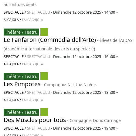
auront des dents
-
SPECTACLE
/
SPETTACULU
-
Dimanche 12 octobre 2025 - 14h00
/
ALGAJOLA
L'ALGAGHJOLA
Théâtre / Teatru
Le Fanfaron (Commedia dell'Arte)
- Élèves de l'AIDAS
(Académie internationale des arts du spectacle)
-
SPECTACLE
/
SPETTACULU
-
Dimanche 12 octobre 2025 - 16h00
/
ALGAJOLA
L'ALGAGHJOLA
Théâtre / Teatru
Les Pimpotes
- Compagnie Ni l'Une Ni Vers
-
SPECTACLE
/
SPETTACULU
-
Dimanche 12 octobre 2025 - 18h00
/
ALGAJOLA
L'ALGAGHJOLA
Théâtre / Teatru
Des Muscles pour tous
- Compagnie Doux Carnage
-
SPECTACLE
/
SPETTACULU
-
Dimanche 12 octobre 2025 - 19h00
/
ALGAJOLA
L'ALGAGHJOLA