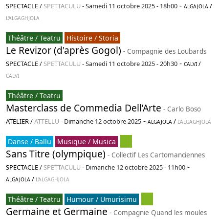
-
SPECTACLE
/
SPETTACULU
-
Samedi 11 octobre 2025 - 18h00
/
ALGAJOLA
L'ALGAGHJOLA
Théâtre / Teatru
Histoire / Storia
Le Revizor (d'après Gogol)
- Compagnie des Loubards
-
SPECTACLE
/
SPETTACULU
-
Samedi 11 octobre 2025 - 20h30
/
CALVI
CALVI
Théâtre / Teatru
Masterclass de Commedia Dell’Arte
- Carlo Boso
-
ATELIER
/
ATTELLU
-
Dimanche 12 octobre 2025
/
ALGAJOLA
L'ALGAGHJOLA
Danse / Ballu
Musique / Musica
Sans Titre (olympique)
- Collectif Les Cartomanciennes
-
SPECTACLE
/
SPETTACULU
-
Dimanche 12 octobre 2025 - 11h00
/
ALGAJOLA
L'ALGAGHJOLA
Théâtre / Teatru
Humour / Umurisimu
Germaine et Germaine
- Compagnie Quand les moules