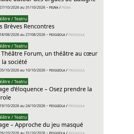
-
27/10/2026 au 31/10/2026
/
PIGNA
PIGNA
éâtre / Teatru
s Brèves Rencontres
-
18/08/2026 au 27/08/2026
/
PIOGGIOLA
PIOGHJULA
éâtre / Teatru
 Théâtre Forum, un théâtre au cœur
 la société
-
05/10/2026 au 10/10/2026
/
PIOGGIOLA
PIOGHJULA
éâtre / Teatru
age d’éloquence – Osez prendre la
role
-
19/10/2026 au 24/10/2026
/
PIOGGIOLA
PIOGHJULA
éâtre / Teatru
age – Approche du jeu masqué
-
26/10/2026 au 31/10/2026
/
PIOGGIOLA
PIOGHJULA