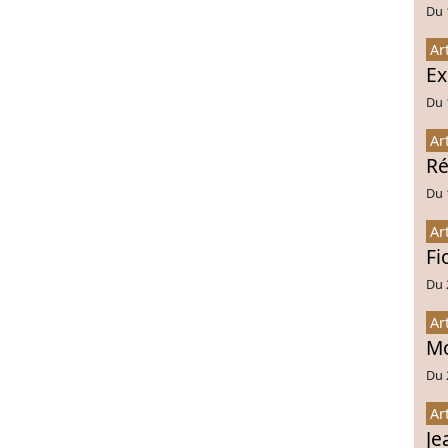
Du 
Ar
Ex
Du 
Ar
Ré
Du 
Ar
Fi
Du 
Ar
Mo
Du 
Ar
Je