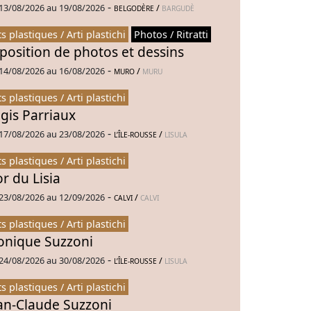
-
13/08/2026 au 19/08/2026
/
BELGODÈRE
BARGUDÈ
ts plastiques / Arti plastichi
Photos / Ritratti
position de photos et dessins
-
14/08/2026 au 16/08/2026
/
MURO
MURU
ts plastiques / Arti plastichi
gis Parriaux
-
17/08/2026 au 23/08/2026
/
L’ÎLE-ROUSSE
LISULA
ts plastiques / Arti plastichi
or du Lisia
-
23/08/2026 au 12/09/2026
/
CALVI
CALVI
ts plastiques / Arti plastichi
nique Suzzoni
-
24/08/2026 au 30/08/2026
/
L’ÎLE-ROUSSE
LISULA
ts plastiques / Arti plastichi
an-Claude Suzzoni