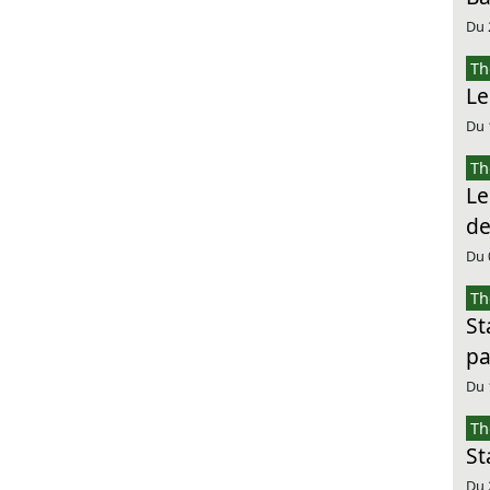
Du 
Th
Le
Du 
Th
Le
de
Du 
Th
St
pa
Du 
Th
St
Du 