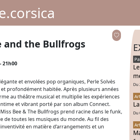
.corsica
e and the Bullfrogs
E
Pa
 - 21h00
Le
mé
 élégante et envolées pop organiques, Perle Solvès
Du 
te et profondément habitée. Après plusieurs années
orme au théâtre musical et multiplie les expériences
Ar
La
s intime et vibrant porté par son album Connect.
 Miss Bee & The Bullfrogs prend racine dans le funk,
Du 
inte de toutes les musiques du monde. Au fil des
Ar
 inventivité en matière d’arrangements et un
Ma