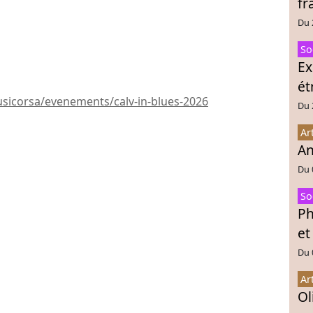
fr
Du 
So
Ex
ét
sicorsa/evenements/calv-in-blues-2026
Du 
Ar
An
Du 
So
Ph
et
Du 
Ar
Ol