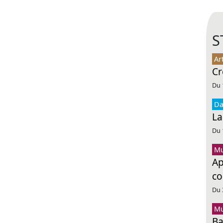
S
Ar
Cr
Du 
Da
La
Du 
Mu
Ap
co
Du 
Mu
Ba