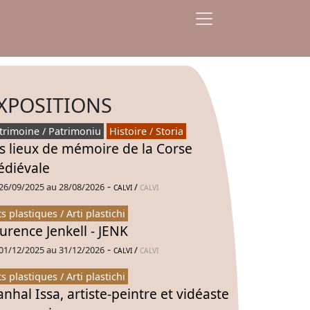
XPOSITIONS
trimoine / Patrimoniu
Histoire / Storia
s lieux de mémoire de la Corse
diévale
-
26/09/2025 au 28/08/2026
/
CALVI
CALVI
ts plastiques / Arti plastichi
urence Jenkell - JENK
-
01/12/2025 au 31/12/2026
/
CALVI
CALVI
ts plastiques / Arti plastichi
nhal Issa, artiste-peintre et vidéaste