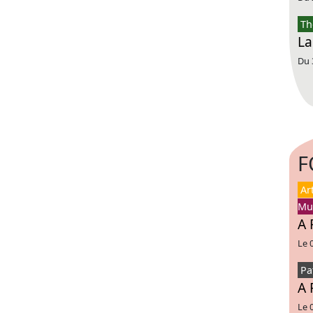
Th
La
Du 
F
Ar
Mu
A 
Le 
Pa
A 
Le 