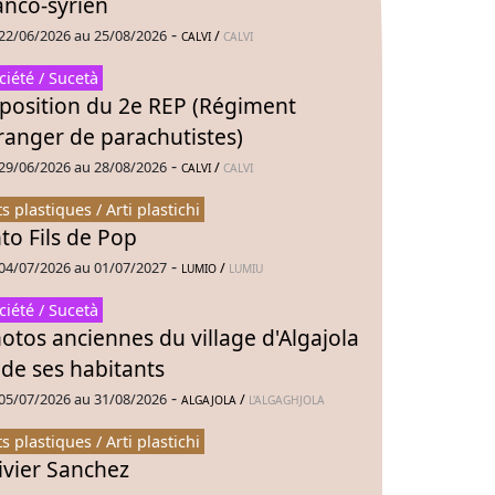
anco-syrien
-
22/06/2026 au 25/08/2026
/
CALVI
CALVI
ciété / Sucetà
position du 2e REP (Régiment
ranger de parachutistes)
-
29/06/2026 au 28/08/2026
/
CALVI
CALVI
ts plastiques / Arti plastichi
to Fils de Pop
-
04/07/2026 au 01/07/2027
/
LUMIO
LUMIU
ciété / Sucetà
otos anciennes du village d'Algajola
 de ses habitants
-
05/07/2026 au 31/08/2026
/
ALGAJOLA
L'ALGAGHJOLA
ts plastiques / Arti plastichi
ivier Sanchez