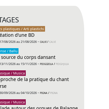
TAGES
ts plastiques / Arti plastichi
éation d'une BD
-
17/08/2026 au 21/08/2026
/
CALVI
CALVI
nse / Ballu
 source du corps dansant
-
13/11/2026 au 15/11/2026
/
PIOGGIOLA
PIOGHJULA
sique / Musica
proche de la pratique du chant
rse
-
30/09/2026 au 04/10/2026
/
PIGNA
PIGNA
sique / Musica
lade autour des orgues de Balagne