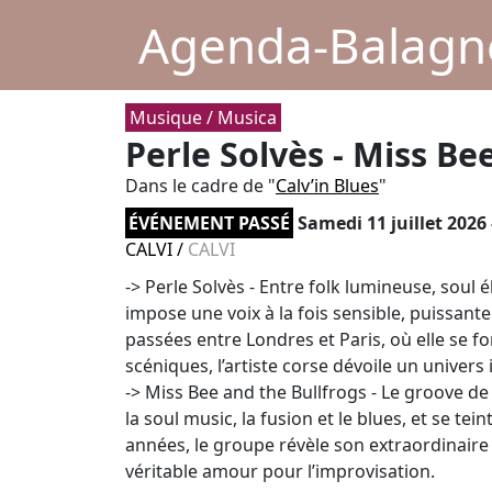
Agenda-Balagne
Musique / Musica
Perle Solvès - Miss Be
Dans le cadre de "
Calv’in Blues
"
ÉVÉNEMENT PASSÉ
Samedi 11 juillet 2026
CALVI
/
CALVI
-> Perle Solvès - Entre folk lumineuse, soul
impose une voix à la fois sensible, puissan
passées entre Londres et Paris, où elle se f
scéniques, l’artiste corse dévoile un univer
-> Miss Bee and the Bullfrogs - Le groove de
la soul music, la fusion et le blues, et se te
années, le groupe révèle son extraordinaire
véritable amour pour l’improvisation.