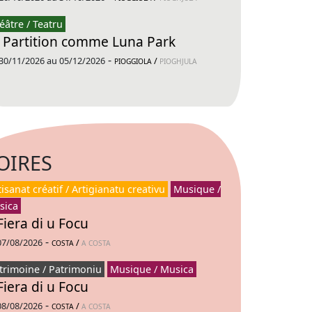
éâtre / Teatru
 Partition comme Luna Park
-
30/11/2026 au 05/12/2026
/
PIOGGIOLA
PIOGHJULA
OIRES
tisanat créatif / Artigianatu creativu
Musique /
sica
Fiera di u Focu
-
07/08/2026
/
COSTA
A COSTA
trimoine / Patrimoniu
Musique / Musica
Fiera di u Focu
-
08/08/2026
/
COSTA
A COSTA