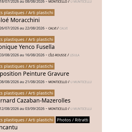
-
18/07/2026 au 08/08/2026
/
MONTICELLO
U MUNTICELLU
ts plastiques / Arti plastichi
loé Moracchini
-
26/07/2026 au 22/08/2026
/
CALVI
CALVI
ts plastiques / Arti plastichi
nique Yenco Fusella
-
03/08/2026 au 16/08/2026
/
L’ÎLE-ROUSSE
LISULA
ts plastiques / Arti plastichi
position Peinture Gravure
-
08/08/2026 au 21/08/2026
/
MONTICELLO
U MUNTICELLU
ts plastiques / Arti plastichi
rnard Cazaban-Mazerolles
-
12/08/2026 au 03/09/2026
/
MONTICELLO
U MUNTICELLU
ts plastiques / Arti plastichi
Photos / Ritratti
Incantu