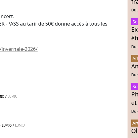
fr
Du 
oncert.
So
R -PASS au tarif de 50€ donne accès à tous les
Ex
ét
Du 
/invernale-2026/
Ar
An
Du 
So
Ph
/
MIO
LUMIU
et
Du 
Ar
-
/
LUMIO
LUMIU
Ol