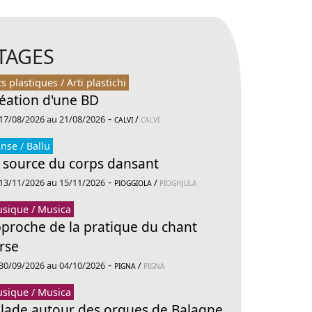
TAGES
ts plastiques / Arti plastichi
éation d'une BD
-
17/08/2026 au 21/08/2026
/
CALVI
CALVI
nse / Ballu
 source du corps dansant
-
13/11/2026 au 15/11/2026
/
PIOGGIOLA
PIOGHJULA
sique / Musica
proche de la pratique du chant
rse
-
30/09/2026 au 04/10/2026
/
PIGNA
PIGNA
sique / Musica
lade autour des orgues de Balagne