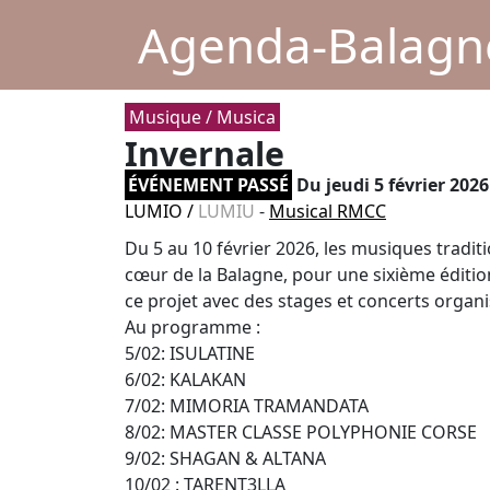
Agenda-Balagne
Musique / Musica
Invernale
ÉVÉNEMENT PASSÉ
Du
jeudi 5 février 2026
LUMIO
/
LUMIU
-
Musical RMCC
Du 5 au 10 février 2026, les musiques tradit
cœur de la Balagne, pour une sixième éditio
ce projet avec des stages et concerts orga
Au programme :
5/02: ISULATINE
6/02: KALAKAN
7/02: MIMORIA TRAMANDATA
8/02: MASTER CLASSE POLYPHONIE CORSE
9/02: SHAGAN & ALTANA
10/02 : TARENT3LLA