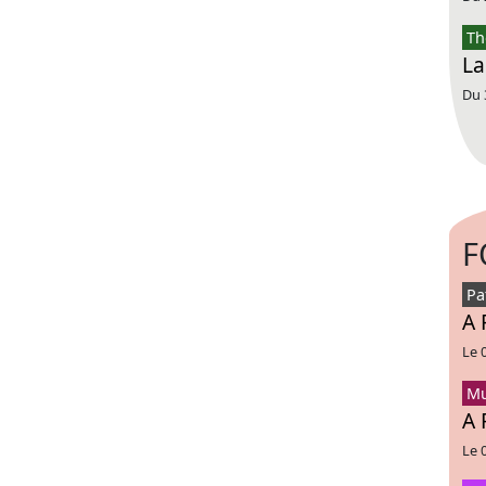
Th
La
Du 
F
Pa
A 
Le 
Mu
A 
Le 