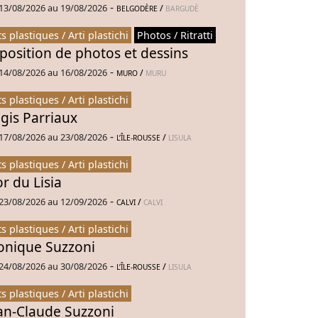
-
13/08/2026 au 19/08/2026
/
BELGODÈRE
BARGUDÈ
ts plastiques / Arti plastichi
Photos / Ritratti
position de photos et dessins
-
14/08/2026 au 16/08/2026
/
MURO
MURU
ts plastiques / Arti plastichi
gis Parriaux
-
17/08/2026 au 23/08/2026
/
L’ÎLE-ROUSSE
LISULA
ts plastiques / Arti plastichi
or du Lisia
-
23/08/2026 au 12/09/2026
/
CALVI
CALVI
ts plastiques / Arti plastichi
nique Suzzoni
-
24/08/2026 au 30/08/2026
/
L’ÎLE-ROUSSE
LISULA
ts plastiques / Arti plastichi
an-Claude Suzzoni