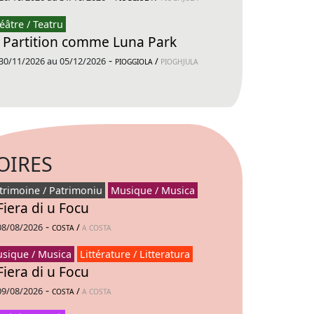
éâtre / Teatru
 Partition comme Luna Park
-
30/11/2026 au 05/12/2026
/
PIOGGIOLA
PIOGHJULA
OIRES
trimoine / Patrimoniu
Musique / Musica
Fiera di u Focu
-
08/08/2026
/
COSTA
A COSTA
sique / Musica
Littérature / Litteratura
Fiera di u Focu
-
09/08/2026
/
COSTA
A COSTA