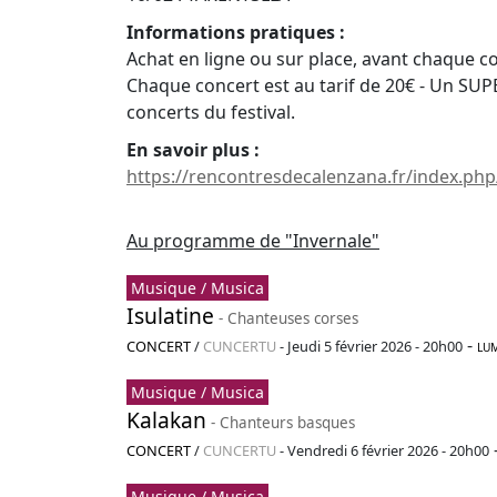
Informations pratiques :
Achat en ligne ou sur place, avant chaque c
Chaque concert est au tarif de 20€ - Un SUPE
concerts du festival.
En savoir plus :
https://rencontresdecalenzana.fr/index.php
Au programme de "Invernale"
Musique / Musica
Isulatine
- Chanteuses corses
-
CONCERT
/
CUNCERTU
-
Jeudi 5 février 2026 - 20h00
LU
Musique / Musica
Kalakan
- Chanteurs basques
CONCERT
/
CUNCERTU
-
Vendredi 6 février 2026 - 20h00
Musique / Musica