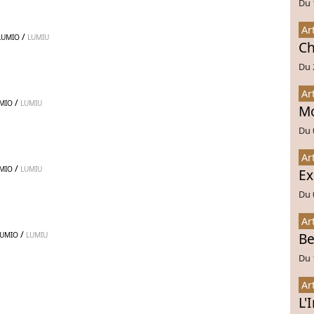
Du 
Ar
/
LUMIO
LUMIU
Ch
Du 
Ar
/
MIO
LUMIU
Mo
Du 
Ar
/
MIO
LUMIU
Ex
Du 
Ar
/
Be
LUMIO
LUMIU
Du 
Ar
L'