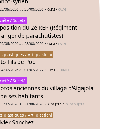
anco-syrien
-
22/06/2026 au 25/08/2026
/
CALVI
CALVI
ciété / Sucetà
position du 2e REP (Régiment
ranger de parachutistes)
-
29/06/2026 au 28/08/2026
/
CALVI
CALVI
ts plastiques / Arti plastichi
to Fils de Pop
-
04/07/2026 au 01/07/2027
/
LUMIO
LUMIU
ciété / Sucetà
otos anciennes du village d'Algajola
 de ses habitants
-
05/07/2026 au 31/08/2026
/
ALGAJOLA
L'ALGAGHJOLA
ts plastiques / Arti plastichi
ivier Sanchez