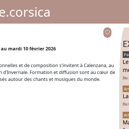
.corsica
E
au mardi 10 février 2026
Pa
Le
ionnelles et de composition s’invitent à Calenzana, au
mé
n d’Invernale. Formation et diffusion sont au cœur de
Du 
nisés autour des chants et musiques du monde.
Ar
La
Du 
Ar
Ma