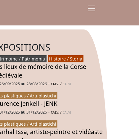
XPOSITIONS
trimoine / Patrimoniu
Histoire / Storia
s lieux de mémoire de la Corse
diévale
-
26/09/2025 au 28/08/2026
/
CALVI
CALVI
ts plastiques / Arti plastichi
urence Jenkell - JENK
-
01/12/2025 au 31/12/2026
/
CALVI
CALVI
ts plastiques / Arti plastichi
nhal Issa, artiste-peintre et vidéaste