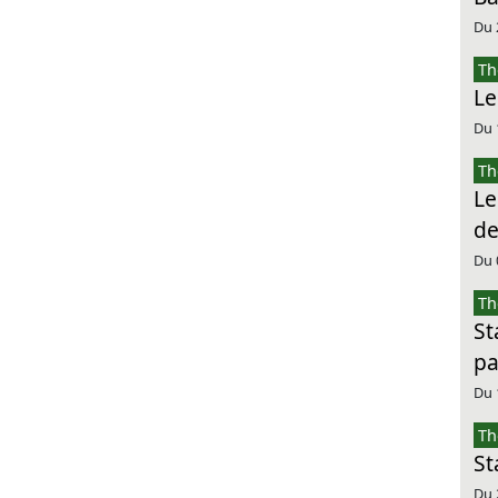
Du 
Th
Le
Du 
Th
Le
de
Du 
Th
St
pa
Du 
Th
St
Du 