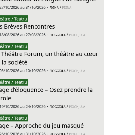
-
27/10/2026 au 31/10/2026
/
PIGNA
PIGNA
éâtre / Teatru
s Brèves Rencontres
-
18/08/2026 au 27/08/2026
/
PIOGGIOLA
PIOGHJULA
éâtre / Teatru
 Théâtre Forum, un théâtre au cœur
 la société
-
05/10/2026 au 10/10/2026
/
PIOGGIOLA
PIOGHJULA
éâtre / Teatru
age d’éloquence – Osez prendre la
role
-
19/10/2026 au 24/10/2026
/
PIOGGIOLA
PIOGHJULA
éâtre / Teatru
age – Approche du jeu masqué
-
26/10/2026 au 31/10/2026
/
PIOGGIOLA
PIOGHJULA