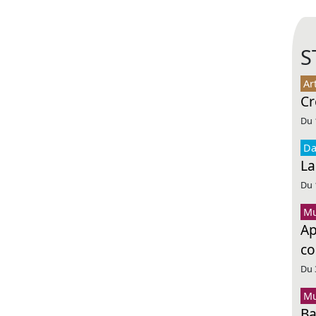
S
Ar
Cr
Du 
Da
La
Du 
Mu
Ap
co
Du 
Mu
Ba