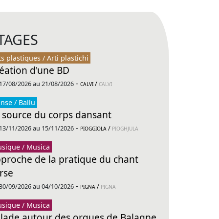
TAGES
ts plastiques / Arti plastichi
éation d'une BD
-
17/08/2026 au 21/08/2026
/
CALVI
CALVI
nse / Ballu
 source du corps dansant
-
13/11/2026 au 15/11/2026
/
PIOGGIOLA
PIOGHJULA
sique / Musica
proche de la pratique du chant
rse
-
30/09/2026 au 04/10/2026
/
PIGNA
PIGNA
sique / Musica
lade autour des orgues de Balagne