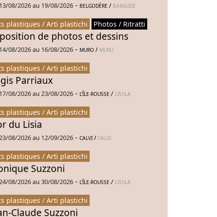
-
13/08/2026 au 19/08/2026
/
BELGODÈRE
BARGUDÈ
ts plastiques / Arti plastichi
Photos / Ritratti
position de photos et dessins
-
14/08/2026 au 16/08/2026
/
MURO
MURU
ts plastiques / Arti plastichi
gis Parriaux
-
17/08/2026 au 23/08/2026
/
L’ÎLE-ROUSSE
LISULA
ts plastiques / Arti plastichi
or du Lisia
-
23/08/2026 au 12/09/2026
/
CALVI
CALVI
ts plastiques / Arti plastichi
nique Suzzoni
-
24/08/2026 au 30/08/2026
/
L’ÎLE-ROUSSE
LISULA
ts plastiques / Arti plastichi
an-Claude Suzzoni