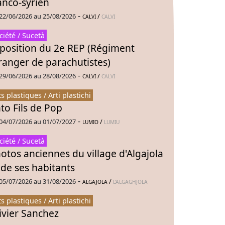
anco-syrien
-
22/06/2026 au 25/08/2026
/
CALVI
CALVI
ciété / Sucetà
position du 2e REP (Régiment
ranger de parachutistes)
-
29/06/2026 au 28/08/2026
/
CALVI
CALVI
ts plastiques / Arti plastichi
to Fils de Pop
-
04/07/2026 au 01/07/2027
/
LUMIO
LUMIU
ciété / Sucetà
otos anciennes du village d'Algajola
 de ses habitants
-
05/07/2026 au 31/08/2026
/
ALGAJOLA
L'ALGAGHJOLA
ts plastiques / Arti plastichi
ivier Sanchez