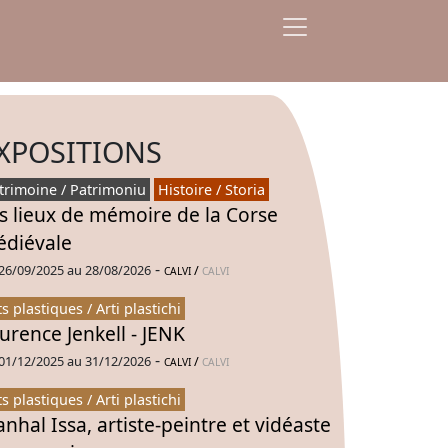
XPOSITIONS
trimoine / Patrimoniu
Histoire / Storia
s lieux de mémoire de la Corse
diévale
-
26/09/2025 au 28/08/2026
/
CALVI
CALVI
ts plastiques / Arti plastichi
urence Jenkell - JENK
-
01/12/2025 au 31/12/2026
/
CALVI
CALVI
ts plastiques / Arti plastichi
nhal Issa, artiste-peintre et vidéaste