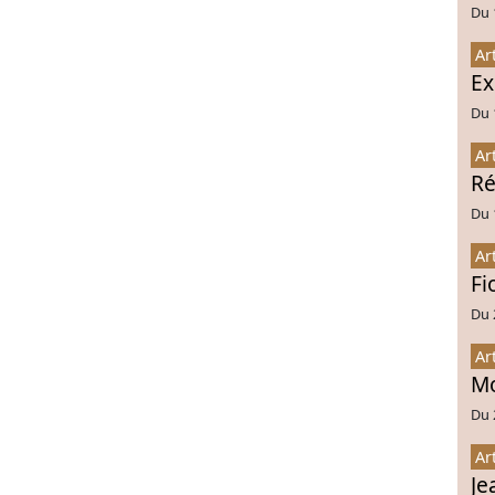
Du 
Ar
Ex
Du 
Ar
Ré
Du 
Ar
Fi
Du 
Ar
Mo
Du 
Ar
Je