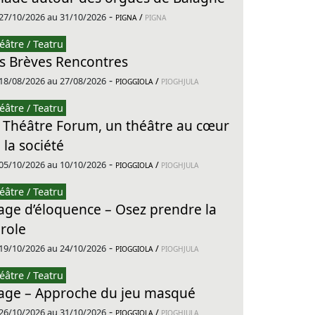
-
27/10/2026 au 31/10/2026
/
PIGNA
PIGNA
éâtre / Teatru
s Brèves Rencontres
-
18/08/2026 au 27/08/2026
/
PIOGGIOLA
PIOGHJULA
éâtre / Teatru
 Théâtre Forum, un théâtre au cœur
 la société
-
05/10/2026 au 10/10/2026
/
PIOGGIOLA
PIOGHJULA
éâtre / Teatru
age d’éloquence – Osez prendre la
role
-
19/10/2026 au 24/10/2026
/
PIOGGIOLA
PIOGHJULA
éâtre / Teatru
age – Approche du jeu masqué
-
26/10/2026 au 31/10/2026
/
PIOGGIOLA
PIOGHJULA