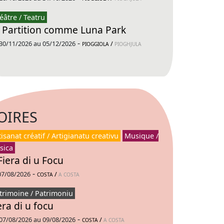
éâtre / Teatru
 Partition comme Luna Park
-
30/11/2026 au 05/12/2026
/
PIOGGIOLA
PIOGHJULA
OIRES
tisanat créatif / Artigianatu creativu
Musique /
sica
Fiera di u Focu
-
07/08/2026
/
COSTA
A COSTA
trimoine / Patrimoniu
era di u focu
-
07/08/2026 au 09/08/2026
/
COSTA
A COSTA