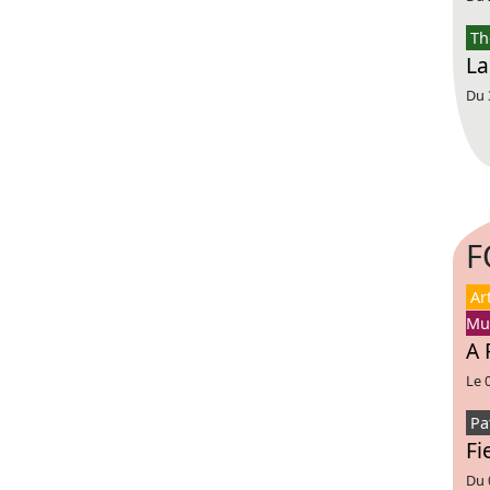
Th
La
Du 
F
Ar
Mu
A 
Le 
Pa
Fi
Du 