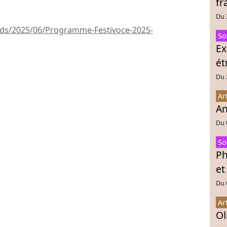
fr
Du 
ads/2025/06/Programme-Festivoce-2025-
So
Ex
ét
Du 
Ar
An
Du 
So
Ph
et
Du 
Ar
Ol