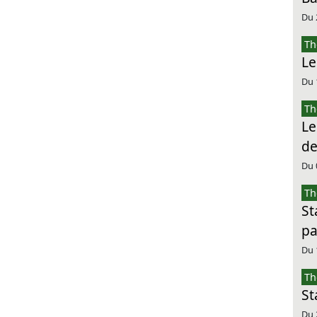
Du 
Th
Le
Du 
Th
Le
de
Du 
Th
St
pa
Du 
Th
St
Du 