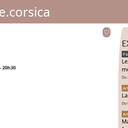
.corsica
E
Pa
Le
 - 20h30
mé
Du 
Ar
La
Du 
Ar
Ma