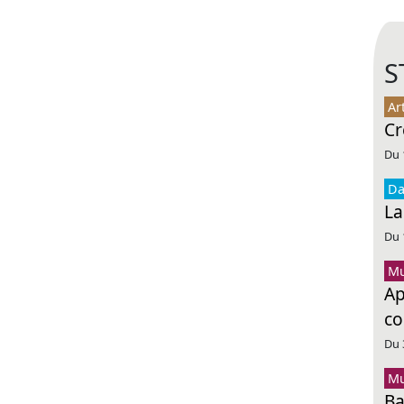
S
Ar
Cr
Du 
Da
La
Du 
Mu
Ap
co
Du 
Mu
Ba