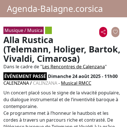
Agenda-Balagne.corsica
Musique / Musica
Alla Rustica
(Telemann, Holiger, Bartok,
Vivaldi, Cimarosa)
Dans le cadre de "
Les Rencontres de Calenzana
"
ÉVÉNEMENT PASSÉ
Dimanche 24 août 2025 - 11h00
CALENZANA
/
CALINZANA
-
Musical RMCC
Un concert placé sous le signe de la vivacité populaire,
du dialogue instrumental et de l’inventivité baroque à
contemporaine.
Ce programme met à l’honneur le hautbois et les
cordes à travers un parcours riche et contrasté. De
l’élégance baroque de Telemann et Vivaldi à la grâce