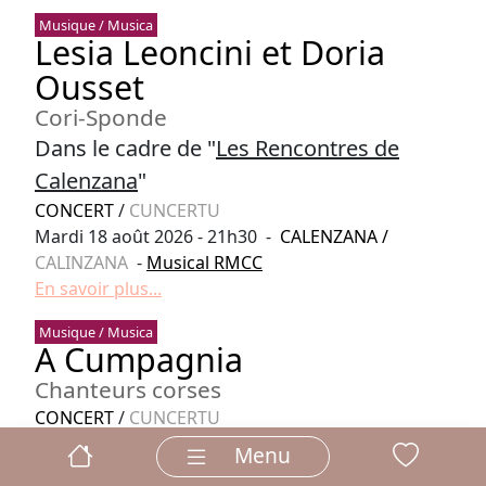
Musique / Musica
Lesia Leoncini et Doria
Ousset
Cori-Sponde
Dans le cadre de "
Les Rencontres de
Calenzana
"
CONCERT
/
CUNCERTU
Mardi 18 août 2026 - 21h30 -
CALENZANA
/
CALINZANA
-
Musical RMCC
En savoir plus...
Musique / Musica
A Cumpagnia
Chanteurs corses
CONCERT
/
CUNCERTU
Mardi 18 août 2026 - 21h30 -
PIGNA
/
PIGNA
-
VOCE
Menu
CNCM