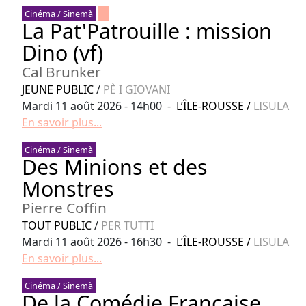
Cinéma / Sinemà
La Pat'Patrouille : mission
Dino (vf)
Cal Brunker
JEUNE PUBLIC
/
PÈ I GIOVANI
Mardi 11 août 2026 - 14h00 -
L’ÎLE-ROUSSE
/
LISULA
En savoir plus...
Cinéma / Sinemà
Des Minions et des
Monstres
Pierre Coffin
TOUT PUBLIC
/
PER TUTTI
Mardi 11 août 2026 - 16h30 -
L’ÎLE-ROUSSE
/
LISULA
En savoir plus...
Cinéma / Sinemà
De la Comédie Française