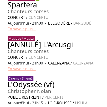
Spartera
Chanteurs corses
CONCERT
/
CUNCERTU
Aujourd'hui - 21h00 -
BELGODÈRE
/
BARGUDÈ
En savoir plus...
Musique / Musica
[ANNULÉ] L'Arcusgi
Chanteurs corses
CONCERT
/
CUNCERTU
Aujourd'hui - 21h00 -
CALENZANA
/
CALINZANA
En savoir plus...
Cinéma / Sinemà
L'Odyssée (vf)
Christopher Nolan
PUBLIC RESTREINT
/
PER CERTI
Aujourd'hui - 21h15 -
L’ÎLE-ROUSSE
/
LISULA