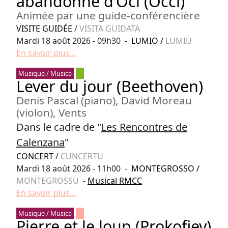
abandonné d’Oci (Occi)
Animée par une guide-conférencière
VISITE GUIDÉE
/
VISITA GUIDATA
Mardi 18 août 2026 - 09h30 -
LUMIO
/
LUMIU
En savoir plus...
Musique / Musica
Lever du jour (Beethoven)
Denis Pascal (piano), David Moreau
(violon), Vents
Dans le cadre de "
Les Rencontres de
Calenzana
"
CONCERT
/
CUNCERTU
Mardi 18 août 2026 - 11h00 -
MONTEGROSSO
/
MONTEGROSSU
-
Musical RMCC
En savoir plus...
Musique / Musica
Pierre et le loup (Prokofiev)