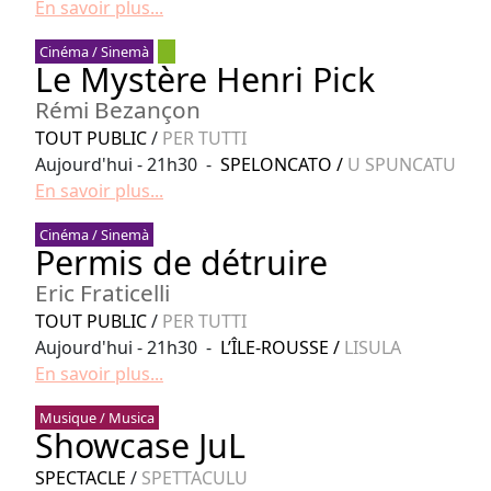
En savoir plus...
Cinéma / Sinemà
Le Mystère Henri Pick
Rémi Bezançon
TOUT PUBLIC
/
PER TUTTI
Aujourd'hui - 21h30 -
SPELONCATO
/
U SPUNCATU
En savoir plus...
Cinéma / Sinemà
Permis de détruire
Eric Fraticelli
TOUT PUBLIC
/
PER TUTTI
Aujourd'hui - 21h30 -
L’ÎLE-ROUSSE
/
LISULA
En savoir plus...
Musique / Musica
Showcase JuL
SPECTACLE
/
SPETTACULU