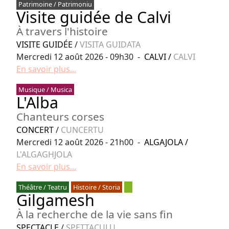
Patrimoine / Patrimoniu
Visite guidée de Calvi
À travers l'histoire
VISITE GUIDÉE
/
VISITA GUIDATA
Mercredi 12 août 2026 - 09h30 -
CALVI
/
CALVI
En savoir plus...
Musique / Musica
L'Alba
Chanteurs corses
CONCERT
/
CUNCERTU
Mercredi 12 août 2026 - 21h00 -
ALGAJOLA
/
L'ALGAGHJOLA
En savoir plus...
Théâtre / Teatru
Histoire / Storia
Gilgamesh
À la recherche de la vie sans fin
SPECTACLE
/
SPETTACULU