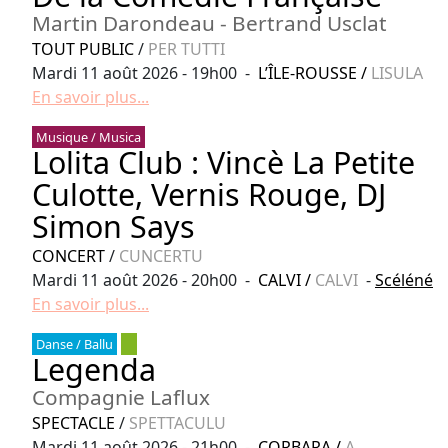
Martin Darondeau - Bertrand Usclat
TOUT PUBLIC
/
PER TUTTI
Mardi 11 août 2026 - 19h00 -
L’ÎLE-ROUSSE
/
LISULA
En savoir plus...
Musique / Musica
Lolita Club : Vincè La Petite
Culotte, Vernis Rouge, DJ
Simon Says
CONCERT
/
CUNCERTU
Mardi 11 août 2026 - 20h00 -
CALVI
/
CALVI
-
Scéléné
En savoir plus...
Danse / Ballu
Legenda
Compagnie Laflux
SPECTACLE
/
SPETTACULU
Mardi 11 août 2026 - 21h00 -
CORBARA
/
A