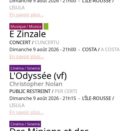
Dimanche 9 août 2026 - 21h00 -
L’ÎLE-ROUSSE
/
LISULA
En savoir plus...
Musique / Musica
E Zinzale
CONCERT
/
CUNCERTU
Dimanche 9 août 2026 - 21h00 -
COSTA
/
A COSTA
En savoir plus...
Cinéma / Sinemà
L'Odyssée (vf)
Christopher Nolan
PUBLIC RESTREINT
/
PER CERTI
Dimanche 9 août 2026 - 21h15 -
L’ÎLE-ROUSSE
/
LISULA
En savoir plus...
Cinéma / Sinemà