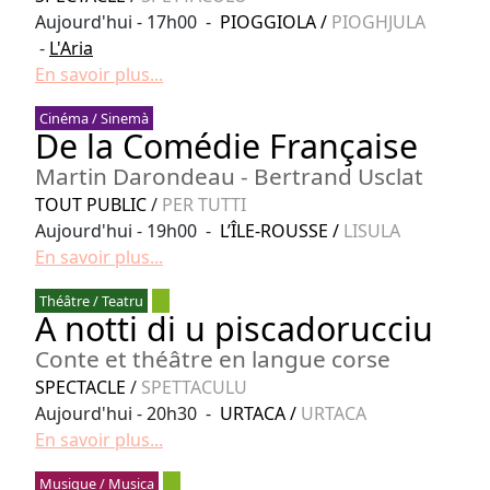
Aujourd'hui - 17h00 -
PIOGGIOLA
/
PIOGHJULA
-
L'Aria
En savoir plus...
Cinéma / Sinemà
De la Comédie Française
Martin Darondeau - Bertrand Usclat
TOUT PUBLIC
/
PER TUTTI
Aujourd'hui - 19h00 -
L’ÎLE-ROUSSE
/
LISULA
En savoir plus...
Théâtre / Teatru
A notti di u piscadorucciu
Conte et théâtre en langue corse
SPECTACLE
/
SPETTACULU
Aujourd'hui - 20h30 -
URTACA
/
URTACA
En savoir plus...
Musique / Musica