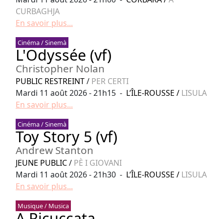
CURBAGHJA
En savoir plus...
Cinéma / Sinemà
L'Odyssée (vf)
Christopher Nolan
PUBLIC RESTREINT
/
PER CERTI
Mardi 11 août 2026 - 21h15 -
L’ÎLE-ROUSSE
/
LISULA
En savoir plus...
Cinéma / Sinemà
Toy Story 5 (vf)
Andrew Stanton
JEUNE PUBLIC
/
PÈ I GIOVANI
Mardi 11 août 2026 - 21h30 -
L’ÎLE-ROUSSE
/
LISULA
En savoir plus...
Musique / Musica
A Ricuccata