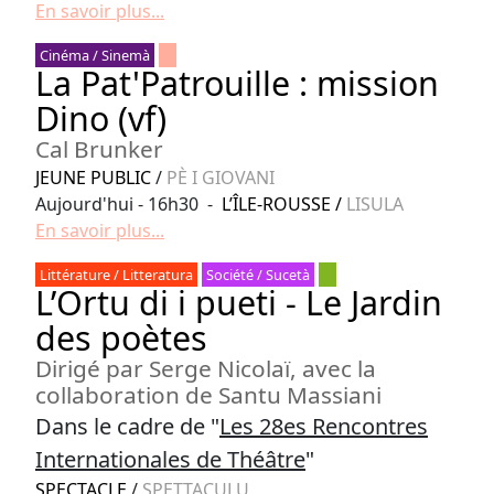
En savoir plus...
Cinéma / Sinemà
La Pat'Patrouille : mission
Dino (vf)
Cal Brunker
JEUNE PUBLIC
/
PÈ I GIOVANI
Aujourd'hui - 16h30 -
L’ÎLE-ROUSSE
/
LISULA
En savoir plus...
Littérature / Litteratura
Société / Sucetà
L’Ortu di i pueti - Le Jardin
des poètes
Dirigé par Serge Nicolaï, avec la
collaboration de Santu Massiani
Dans le cadre de "
Les 28es Rencontres
Internationales de Théâtre
"
SPECTACLE
/
SPETTACULU