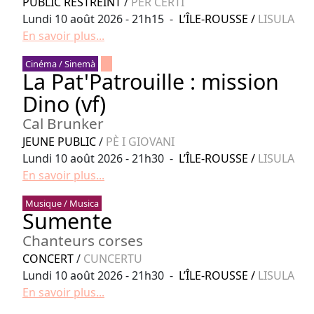
PUBLIC RESTREINT
/
PER CERTI
Lundi 10 août 2026 - 21h15 -
L’ÎLE-ROUSSE
/
LISULA
En savoir plus...
Cinéma / Sinemà
La Pat'Patrouille : mission
Dino (vf)
Cal Brunker
JEUNE PUBLIC
/
PÈ I GIOVANI
Lundi 10 août 2026 - 21h30 -
L’ÎLE-ROUSSE
/
LISULA
En savoir plus...
Musique / Musica
Sumente
Chanteurs corses
CONCERT
/
CUNCERTU
Lundi 10 août 2026 - 21h30 -
L’ÎLE-ROUSSE
/
LISULA
En savoir plus...