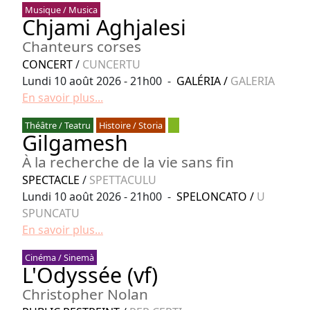
Musique / Musica
Chjami Aghjalesi
Chanteurs corses
CONCERT
/
CUNCERTU
Lundi 10 août 2026 - 21h00 -
GALÉRIA
/
GALERIA
En savoir plus...
Théâtre / Teatru
Histoire / Storia
Gilgamesh
À la recherche de la vie sans fin
SPECTACLE
/
SPETTACULU
Lundi 10 août 2026 - 21h00 -
SPELONCATO
/
U
SPUNCATU
En savoir plus...
Cinéma / Sinemà
L'Odyssée (vf)
Christopher Nolan