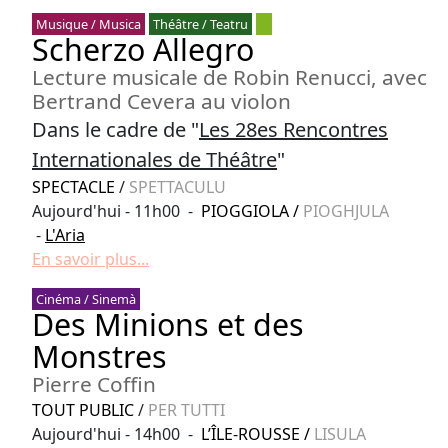
Musique / Musica
Théâtre / Teatru
Scherzo Allegro
Lecture musicale de Robin Renucci, avec
Bertrand Cevera au violon
Dans le cadre de "
Les 28es Rencontres
Internationales de Théâtre
"
SPECTACLE
/
SPETTACULU
Aujourd'hui - 11h00 -
PIOGGIOLA
/
PIOGHJULA
-
L'Aria
En savoir plus...
Cinéma / Sinemà
Des Minions et des
Monstres
Pierre Coffin
TOUT PUBLIC
/
PER TUTTI
Aujourd'hui - 14h00 -
L’ÎLE-ROUSSE
/
LISULA