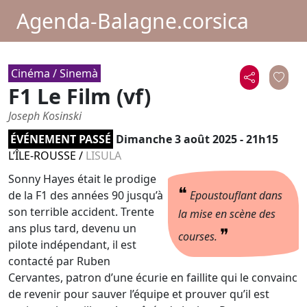
Agenda-Balagne.corsica
Cinéma / Sinemà
F1 Le Film (vf)
Joseph Kosinski
ÉVÉNEMENT PASSÉ
Dimanche 3 août 2025 - 21h15
L’ÎLE-ROUSSE
/
LISULA
Sonny Hayes était le prodige
❝
de la F1 des années 90 jusqu’à
Epoustouflant dans
son terrible accident. Trente
la mise en scène des
ans plus tard, devenu un
❞
courses.
pilote indépendant, il est
contacté par Ruben
Cervantes, patron d’une écurie en faillite qui le convainc
de revenir pour sauver l’équipe et prouver qu’il est